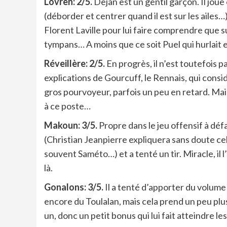
Lovren: 2/5.
Dejan est un gentil garçon. Il joue
(déborder et centrer quand il est sur les ailes…),
Florent Laville pour lui faire comprendre que sur
tympans… A moins que ce soit Puel qui hurlait e
Réveillère: 2/5.
En progrès, il n’est toutefois 
explications de Gourcuff, le Rennais, qui consi
gros pourvoyeur, parfois un peu en retard. Main
à ce poste…
Makoun: 3/5.
Propre dans le jeu offensif à défa
(Christian Jeanpierre expliquera sans doute cela
souvent Saméto…) et a tenté un tir. Miracle, il l
là.
Gonalons: 3/5.
Il a tenté d’apporter du volume
encore du Toulalan, mais cela prend un peu plus
un, donc un petit bonus qui lui fait atteindre le