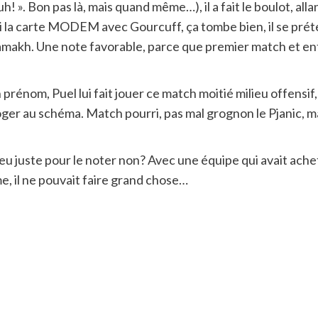
uh! ». Bon pas là, mais quand même…), il a fait le boulot, al
aussi la carte MODEM avec Gourcuff, ça tombe bien, il se p
makh. Une note favorable, parce que premier match et entr
n prénom, Puel lui fait jouer ce match moitié milieu offensi
oger au schéma. Match pourri, pas mal grognon le Pjanic, m
 peu juste pour le noter non? Avec une équipe qui avait ache
, il ne pouvait faire grand chose…