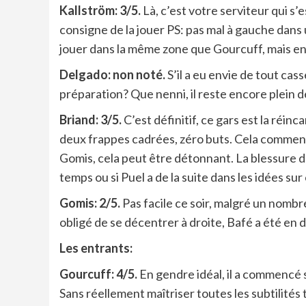
Kallström: 3/5.
Là, c’est votre serviteur qui s’
consigne de la jouer PS: pas mal à gauche dans 
jouer dans la même zone que Gourcuff, mais en
Delgado: non noté.
S’il a eu envie de tout cas
préparation? Que nenni, il reste encore plein 
Briand: 3/5.
C’est définitif, ce gars est la réi
deux frappes cadrées, zéro buts. Cela commenc
Gomis, cela peut être détonnant. La blessure de
temps ou si Puel a de la suite dans les idées sur 
Gomis: 2/5.
Pas facile ce soir, malgré un nomb
obligé de se décentrer à droite, Bafé a été en d
Les entrants:
Gourcuff: 4/5.
En gendre idéal, il a commencé 
Sans réellement maîtriser toutes les subtilités ta