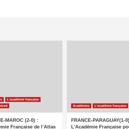
es
L'académie française
rized
Académies
L'académie française
-MAROC (2-0) :
FRANCE-PARAGUAY(1-0)
mie Française de l’Atlas
L’Académie Française po