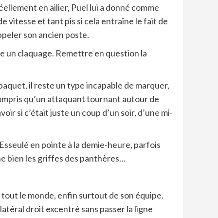
 réellement en ailier, Puel lui a donné comme
itesse et tant pis si cela entraîne le fait de
peler son ancien poste.
core un claquage. Remettre en question la
 paquet, il reste un type incapable de marquer,
compris qu’un attaquant tournant autour de
r si c’était juste un coup d’un soir, d’une mi-
Esseulé en pointe à la demie-heure, parfois
che bien les griffes des panthères…
 tout le monde, enfin surtout de son équipe.
 latéral droit excentré sans passer la ligne