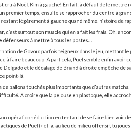
est cru à Noël. Kim à gauche! En fait, à défaut de le mettre
un premier temps, ensuite se rapprocher du centre à grande v
 restant légèrement à gauche quand même, histoire de rap
ser, c’est surtout son muscle qui en a fait les frais. Oh, en
de défenseurs à mettre à tous les postes…
ncarnation de Govou: parfois teigneux dans le jeu, mettant le
e à faire beaucoup. A part cela, Puel semble enfin avoir 
 Delgado et le décalage de Briand à droite empêche de savoi
ce point-là.
re de ballons touchés plus importants que d’autres matchs. 
ifficulté. A croire que la pelouse en plastoque, elle accro
son opération séduction en tentant de se faire bien voir de
ctiques de Puel (« et là, au lieu de milieu offensif, tu joues