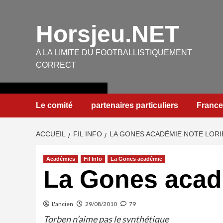
Aller
au
Horsjeu.NET
contenu
A LA LIMITE DU FOOTBALLISTIQUEMENT
CORRECT
Le comité
partenaires particuliers
France
ACCUEIL
FIL INFO
LA GONES ACADÉMIE NOTE LORI
Académies
Fil Info
La Gones académie
La Gones acad
L'ancien
29/08/2010
79
Torben n’aime pas le synthétique