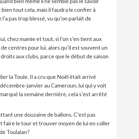
e quand bien même il ne semble pas le savoir
 bien tout cela, mais il faudra le confier à
 l’a pas trop blessé, vu qu’on parlait de
, chez mamie et tout, si l’on s’en tient aux
e centres pour lui, alors qu’il est souvent un
droits aux clubs, parce que le début de saison
er la Toule. Il a cru que Noël était arrivé
e décembre-janvier au Cameroun, lui qui y voit
jà marqué la semaine dernière, cela s’est arrêté
attant une douzaine de ballons. C’est pas
faire le tour et trouver moyen de lui en coller
i de Toulalan?