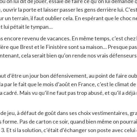
 où on lui dit de jouer, essaie de faire ce qu’on lui demand
 ouvrir la porte et laisser passer les gens derrière lui. C’est
 un terrain, il faut oublier cela. En espérant que le choc ne
t lui pétait le tympan…
pas encore revenu de vacances. En même temps, c’est chez lui
dère que Brest et le Finistère sont sa maison… Presque pas d
tenant, cela serait bien qu’on rende nos vrais défenseurs 
ut d’être un jour bon défensivement, au point de faire oubli
 par le fait que le mois d’août en France, c’est le climat d
’a cadré. Mais vu qu’il ne faut pas trop abusé, et qu’il a dé
 de jeu, à défaut de goût dans ses choix vestimentaires, gr
 forme. Pas de carton ce soir, quand bien même on pourrait 
s 3. Et si la solution, c’était d’échanger son poste avec celu