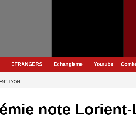
ETRANGERS
Echangisme
Youtube
Comité
ENT-LYON
émie note Lorient