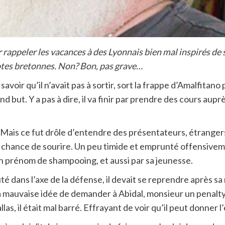
r rappeler les vacances à des Lyonnais bien mal inspirés de 
lotes bretonnes. Non? Bon, pas grave…
 savoir qu’il n’avait pas à sortir, sort la frappe d’Amalfitan
d but. Y a pas à dire, il va finir par prendre des cours aup
 Mais ce fut drôle d’entendre des présentateurs, étrangers,
 chance de sourire. Un peu timide et emprunté offensivemen
n prénom de shampooing, et aussi par sa jeunesse.
uté dans l’axe de la défense, il devait se reprendre après s
la mauvaise idée de demander à Abidal, monsieur un penalty
s, il était mal barré. Effrayant de voir qu’il peut donner 