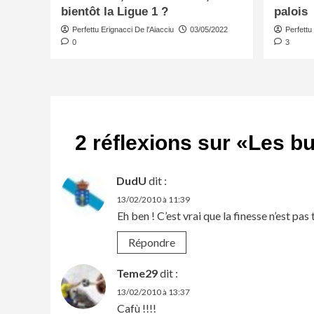
bientôt la Ligue 1 ?
palois
Perfettu Erignacci De l'Aiacciu
03/05/2022
Perfettu
0
3
2 réflexions sur «
Les bu
DudU
dit :
13/02/2010 à 11:39
Eh ben ! C’est vrai que la finesse n’est pa
Répondre
Teme29
dit :
13/02/2010 à 13:37
Cafù !!!!