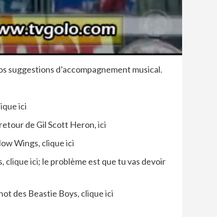
 nos suggestions d’accompagnement musical.
lique ici
e retour de Gil Scott Heron,
ici
llow Wings,
clique ici
s,
clique ici
; le problème est que tu vas devoir
hot des Beastie Boys,
clique ici