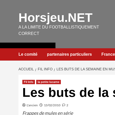
Aller
au
Horsjeu.NET
contenu
A LA LIMITE DU FOOTBALLISTIQUEMENT
CORRECT
Le comité
partenaires particuliers
France
ACCUEIL
FIL INFO
LES BUTS DE LA SEMAINE EN MU
Fil Info
la petite lucarne
Les buts de la
L'ancien
13/02/2010
2
Frappes de mules en série