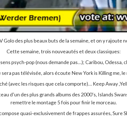
Golo des plus beaux buts de la semaine, et on y rajoute
Cette semaine, trois nouveautés et deux classiques:
te sens psych-pop (nous demande pas…); Caribou, Odessa,
c
ne sera pas télévisée, alors écoute New York is Killing me, l
nché (avec les risques que cela comporte)… Keep Away ,Ye
eau d’un des plus grands albums des 2000’s, Islands Swan
remettre le montage 5 fois pour finir le morceau.
 compose quasi-exclusivement de frappes assurées, Sure S