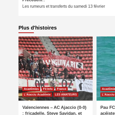
Navigation
Les rumeurs et transferts du samedi 13 février
d’article
Plus d'histoires
Académies
Fil Info
France
Académi
L'Aiacciu Académie
LES AMATEURS
L'Aiacci
Valenciennes – AC Ajaccio (0-0)
Pau FC 
: fricadelle, Steve Savidan, et
acéist