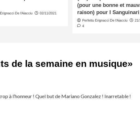
(pour une bonne et mauv
raison) pour I Sanguinari
 Erignacci De l'Aiacciu
02/11/2021
Perfettu Erignacci De l'Aiacciu
21/
4
ts de la semaine en musique
»
s trop à l’honneur ! Quel but de Mariano Gonzalez ! Inarretable !