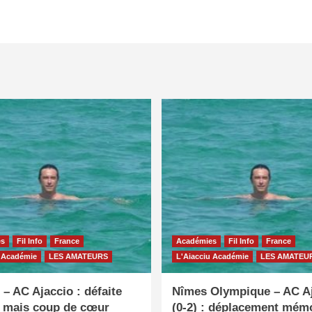
es
Fil Info
France
Académies
Fil Info
France
u Académie
LES AMATEURS
L'Aiacciu Académie
LES AMATEU
– AC Ajaccio : défaite
Nîmes Olympique – AC A
e mais coup de cœur
(0-2) : déplacement mém