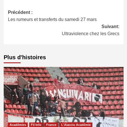
Navigation
Précédent :
Les rumeurs et transferts du samedi 27 mars
d’article
Suivant:
Ultraviolence chez les Grecs
Plus d'histoires
Académies
Fil Info
France
L'Aiacciu Académie