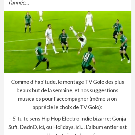
l’année…
Comme d’habitude, le montage TV Golo des plus
beaux but de la semaine, et nos suggestions
musicales pour l’accompagner (même si on
apprécie le choix de TV Golo):
– Si tu te sens Hip Hop Electro Indie bizarre: Gonja
Sufi, DednD,
ici,
ou Holidays,
ici
… L’album entier est