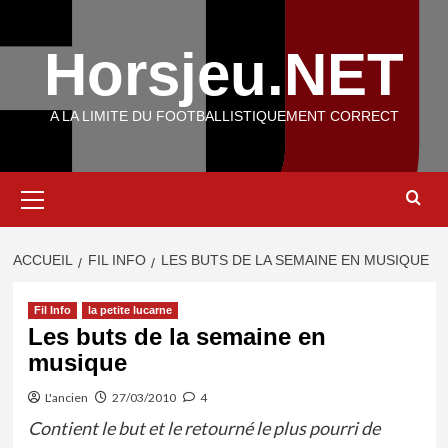
Aller
au
Horsjeu.NET
contenu
A LA LIMITE DU FOOTBALLISTIQUEMENT CORRECT
Menu
principal
ACCUEIL
FIL INFO
LES BUTS DE LA SEMAINE EN MUSIQUE
Fil Info
la petite lucarne
Les buts de la semaine en
musique
L'ancien
27/03/2010
4
Contient le but et le retourné le plus pourri de