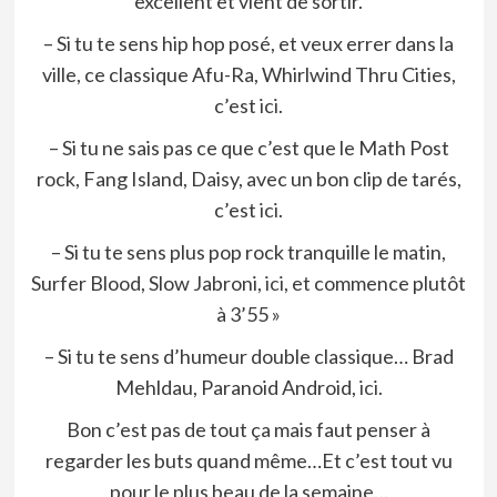
excellent et vient de sortir.
– Si tu te sens hip hop posé, et veux errer dans la
ville, ce classique Afu-Ra, Whirlwind Thru Cities,
c’est
ici
.
– Si tu ne sais pas ce que c’est que le Math Post
rock, Fang Island, Daisy, avec un bon clip de tarés,
c’est
ici
.
– Si tu te sens plus pop rock tranquille le matin,
Surfer Blood, Slow Jabroni,
ici
, et commence plutôt
à 3’55 »
– Si tu te sens d’humeur double classique… Brad
Mehldau, Paranoid Android,
ici
.
Bon c’est pas de tout ça mais faut penser à
regarder les buts quand même…Et c’est tout vu
pour le plus beau de la semaine…