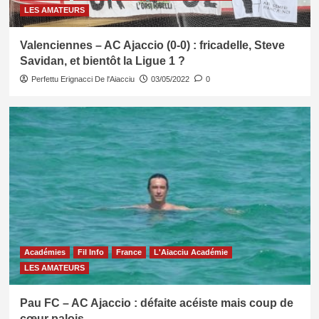
LES AMATEURS
Valenciennes – AC Ajaccio (0-0) : fricadelle, Steve
Savidan, et bientôt la Ligue 1 ?
Perfettu Erignacci De l'Aiacciu
03/05/2022
0
Académies
Fil Info
France
L'Aiacciu Académie
LES AMATEURS
Pau FC – AC Ajaccio : défaite acéiste mais coup de
cœur palois