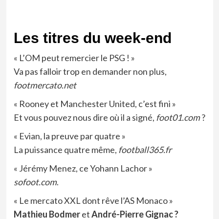
Les titres du week-end
« L’OM peut remercier le PSG ! »
Va pas falloir trop en demander non plus,
footmercato.net
« Rooney et Manchester United, c’est fini »
Et vous pouvez nous dire où il a signé,
foot01.com
?
« Evian, la preuve par quatre »
La puissance quatre même,
football365.fr
« Jérémy Menez, ce Yohann Lachor »
sofoot.com
.
« Le mercato XXL dont rêve l’AS Monaco »
Mathieu Bodmer
et
André-Pierre Gignac
?