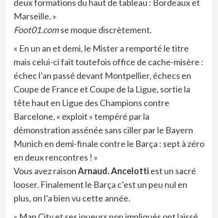
deux formations du haut de tableau : Bordeaux et
Marseille. »
Foot01.com
se moque discrètement.
« En un an et demi, le Mister a remporté le titre
mais celui-ci fait toutefois office de cache-misère :
échec l’an passé devant Montpellier, échecs en
Coupe de France et Coupe de la Ligue, sortie la
tête haut en Ligue des Champions contre
Barcelone, « exploit » tempéré par la
démonstration assénée sans ciller par le Bayern
Munich en demi-finale contre le Barça : sept à zéro
en deux rencontres ! »
Vous avez raison
Arnaud. Ancelotti
est un sacré
looser. Finalement le Barça c’est un peu nul en
plus, on l’a bien vu cette année.
« Man City et ses joueurs non impliqués ont laissé