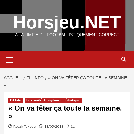
Aller
au
Horsjeu.NET
contenu
A LA LIMITE DU FOOTBALLISTIQUEMENT CORRECT
Menu
principal
ACCUEIL
FIL INFO
« ON VA FÊTER ÇA TOUTE LA SEMAINE.
»
Fil Info
Le comité de vigilance médiatique
« On va fêter ça toute la semaine.
»
Roazh Takouer
13/05/2013
11