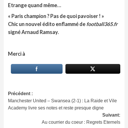
Etrange quand même…
« Paris champion ? Pas de quoi pavoiser ! »
Chic un nouvel édito enflammé de
football365.fr
signé
Arnaud Ramsay.
Merci à
Navigation
Précédent :
Manchester United – Swansea (2-1) : La Raide et Vile
d’article
Academy livre ses notes et reste presque digne
Suivant:
Au courrier du coeur : Regrets Eternels