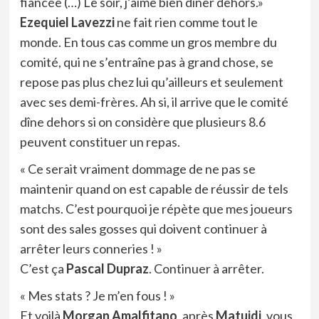
fiancée (…) Le soir, j’aime bien dîner dehors.»
Ezequiel Lavezzi
ne fait rien comme tout le
monde. En tous cas comme un gros membre du
comité, qui ne s’entraîne pas à grand chose, se
repose pas plus chez lui qu’ailleurs et seulement
avec ses demi-frères. Ah si, il arrive que le comité
dîne dehors si on considère que plusieurs 8.6
peuvent constituer un repas.
« Ce serait vraiment dommage de ne pas se
maintenir quand on est capable de réussir de tels
matchs. C’est pourquoi je répète que mes joueurs
sont des sales gosses qui doivent continuer à
arrêter leurs conneries ! »
C’est ça
Pascal Dupraz
. Continuer à arrêter.
« Mes stats ? Je m’en fous ! »
Et voilà
Morgan Amalfitano
, après
Matuidi
, vous