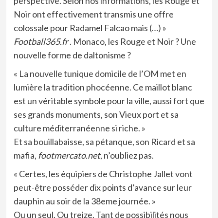
perspective. Selon nos informations, les Rouge et
Noir ont effectivement transmis une offre
colossale pour Radamel Falcao mais (…) »
Football365.fr
. Monaco, les Rouge et Noir ? Une
nouvelle forme de daltonisme ?
« La nouvelle tunique domicile de l’OM met en
lumière la tradition phocéenne. Ce maillot blanc
est un véritable symbole pour la ville, aussi fort que
ses grands monuments, son Vieux port et sa
culture méditerranéenne si riche. »
Et sa bouillabaisse, sa pétanque, son Ricard et sa
mafia,
footmercato.net
, n’oubliez pas.
« Certes, les équipiers de Christophe Jallet vont
peut-être posséder dix points d’avance sur leur
dauphin au soir de la 38eme journée. »
Ou un seul. Ou treize. Tant de possibilités nous