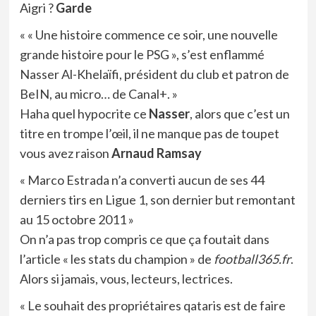
Aigri ?
Garde
« « Une histoire commence ce soir, une nouvelle
grande histoire pour le PSG », s’est enflammé
Nasser Al-Khelaïfi, président du club et patron de
BeIN, au micro… de Canal+. »
Haha quel hypocrite ce
Nasser
, alors que c’est un
titre en trompe l’œil, il ne manque pas de toupet
vous avez raison
Arnaud Ramsay
« Marco Estrada n’a converti aucun de ses 44
derniers tirs en Ligue 1, son dernier but remontant
au 15 octobre 2011 »
On n’a pas trop compris ce que ça foutait dans
l’article « les stats du champion » de
football365.fr
.
Alors si jamais, vous, lecteurs, lectrices.
« Le souhait des propriétaires qataris est de faire