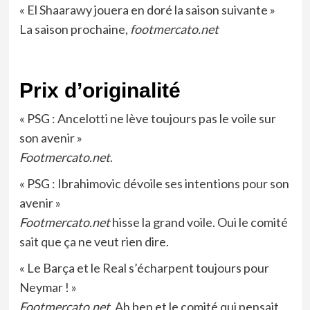
« El Shaarawy jouera en doré la saison suivante »
La saison prochaine,
footmercato.net
Prix d’originalité
« PSG : Ancelotti ne lève toujours pas le voile sur
son avenir »
Footmercato.net
.
« PSG : Ibrahimovic dévoile ses intentions pour son
avenir »
Footmercato.net
hisse la grand voile. Oui le comité
sait que ça ne veut rien dire.
« Le Barça et le Real s’écharpent toujours pour
Neymar ! »
Footmercato.net
. Ah ben et le comité qui pensait