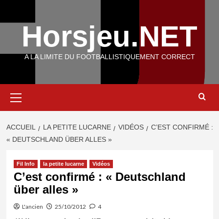
Aller
au
Horsjeu.NET
contenu
A LA LIMITE DU FOOTBALLISTIQUEMENT CORRECT
Menu
principal
ACCUEIL
LA PETITE LUCARNE
VIDÉOS
C’EST CONFIRMÉ :
« DEUTSCHLAND ÜBER ALLES »
Fil Info
la petite lucarne
Vidéos
C’est confirmé : « Deutschland
über alles »
L'ancien
25/10/2012
4