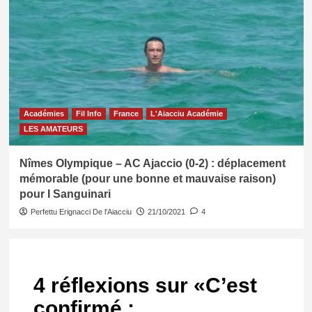
Académies
Fil Info
France
L'Aiacciu Académie
LES AMATEURS
Nîmes Olympique – AC Ajaccio (0-2) : déplacement
mémorable (pour une bonne et mauvaise raison)
pour I Sanguinari
Perfettu Erignacci De l'Aiacciu
21/10/2021
4
4 réflexions sur «
C’est
confirmé :