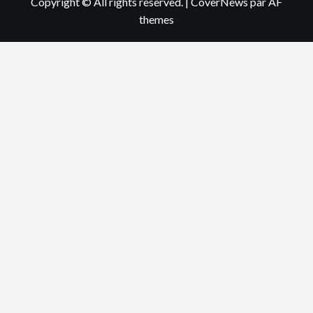
Copyright © All rights reserved.
|
CoverNews
par AF
themes