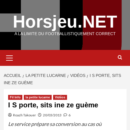
Aller
au
Horsjeu.NET
contenu
A LA LIMITE DU FOOTBALLISTIQUEMENT CORRECT
Menu
principal
ACCUEIL
LA PETITE LUCARNE
VIDÉOS
I S PORTE, SITS
INE ZE GUÈME
Fil Info
la petite lucarne
Vidéos
I S porte, sits ine ze guème
Roazh Takouer
20/03/2013
6
Le service prépare sa conversion au cas où