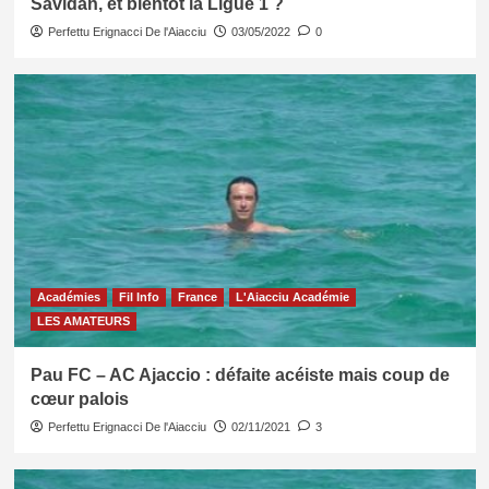
Savidan, et bientôt la Ligue 1 ?
Perfettu Erignacci De l'Aiacciu
03/05/2022
0
Académies
Fil Info
France
L'Aiacciu Académie
LES AMATEURS
Pau FC – AC Ajaccio : défaite acéiste mais coup de
cœur palois
Perfettu Erignacci De l'Aiacciu
02/11/2021
3