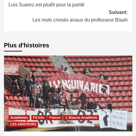
Luis Suarez est plutôt pour la parité
d’article
Suivant:
Les mots croisés anaux du professeur Blaah
Plus d'histoires
Académies
Fil Info
France
L'Aiacciu Académie
LES AMATEURS