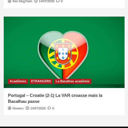
Ken SingTown
14/07/2026
0
Académies
ETRANGERS
La Bacalhau académie
Portugal – Croatie (2-1) La VAR croasse mais la
Bacalhau passe
Homerc
14/07/2026
0