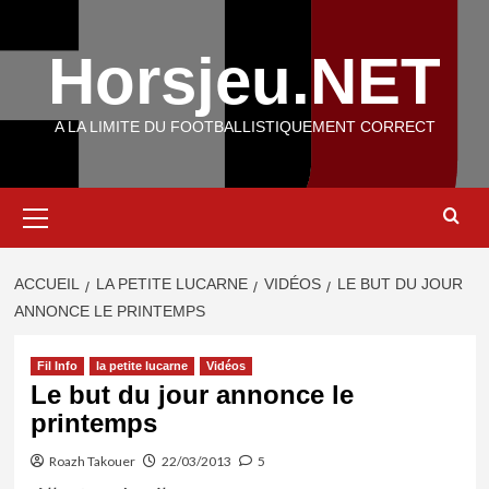
Aller
au
Horsjeu.NET
contenu
A LA LIMITE DU FOOTBALLISTIQUEMENT CORRECT
Menu
principal
ACCUEIL
LA PETITE LUCARNE
VIDÉOS
LE BUT DU JOUR
ANNONCE LE PRINTEMPS
Fil Info
la petite lucarne
Vidéos
Le but du jour annonce le
printemps
Roazh Takouer
22/03/2013
5