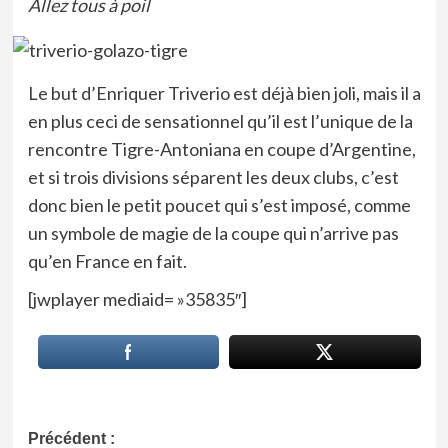
Allez tous à poil
Le but d’Enriquer Triverio est déjà bien joli, mais il a
en plus ceci de sensationnel qu’il est l’unique de la
rencontre Tigre-Antoniana en coupe d’Argentine,
et si trois divisions séparent les deux clubs, c’est
donc bien le petit poucet qui s’est imposé, comme
un symbole de magie de la coupe qui n’arrive pas
qu’en France en fait.
[jwplayer mediaid= »35835″]
Navigation
Précédent :