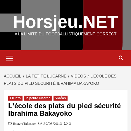
Aller
au
Horsjeu.NET
contenu
A LA LIMITE DU FOOTBALLISTIQUEMENT CORRECT
Menu
principal
ACCUEIL
LA PETITE LUCARNE
VIDÉOS
L’ÉCOLE DES
PLATS DU PIED SÉCURITÉ IBRAHIMA BAKAYOKO
Fil Info
la petite lucarne
Vidéos
L’école des plats du pied sécurité
Ibrahima Bakayoko
Roazh Takouer
29/03/2013
3