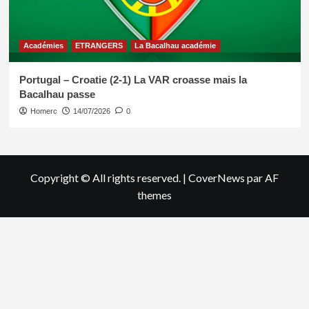
Académies
ETRANGERS
La Bacalhau académie
Portugal – Croatie (2-1) La VAR croasse mais la
Bacalhau passe
Homerc
14/07/2026
0
Copyright © All rights reserved.
|
CoverNews
par AF
themes