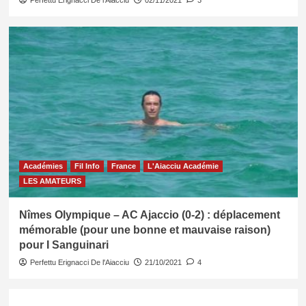
Perfettu Erignacci De l'Aiacciu
02/11/2021
3
Académies
Fil Info
France
L'Aiacciu Académie
LES AMATEURS
Nîmes Olympique – AC Ajaccio (0-2) : déplacement
mémorable (pour une bonne et mauvaise raison)
pour I Sanguinari
Perfettu Erignacci De l'Aiacciu
21/10/2021
4