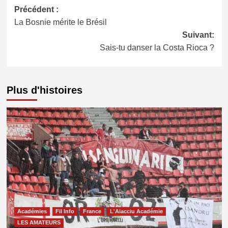
Navigation
Précédent :
La Bosnie mérite le Brésil
d’article
Suivant:
Sais-tu danser la Costa Rioca ?
Plus d'histoires
Académies
Fil Info
France
L'Aiacciu Académie
LES AMATEURS