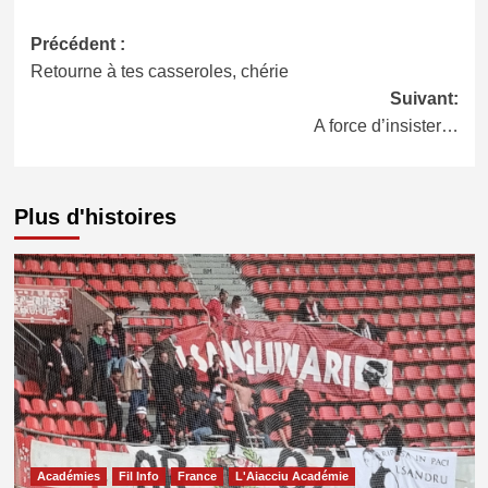
Navigation
Précédent :
Retourne à tes casseroles, chérie
d’article
Suivant:
A force d’insister…
Plus d'histoires
Académies
Fil Info
France
L'Aiacciu Académie