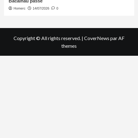
Bacalhau passe
Homerc
14/07/2026
0
Copyright © All rights reserved.
|
CoverNews
par AF
themes