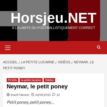
Aller
au
Horsjeu.NET
contenu
A LA LIMITE DU FOOTBALLISTIQUEMENT CORRECT
Menu
principal
ACCUEIL
LA PETITE LUCARNE
VIDÉOS
NEYMAR, LE
PETIT PONEY
Fil Info
la petite lucarne
Vidéos
Neymar, le petit poney
Roazh Takouer
26/03/2013
13
Petit poney, petit poney…