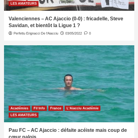
LES AMATEURS
Valenciennes – AC Ajaccio (0-0) : fricadelle, Steve
Savidan, et bientôt la Ligue 1 ?
Perfettu Erignacci De l'Aiacciu
03/05/2022
0
Académies
Fil Info
France
L'Aiacciu Académie
LES AMATEURS
Pau FC – AC Ajaccio : défaite acéiste mais coup de
cœur palois