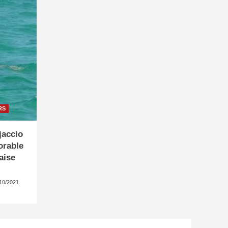
RS
jaccio
orable
aise
10/2021