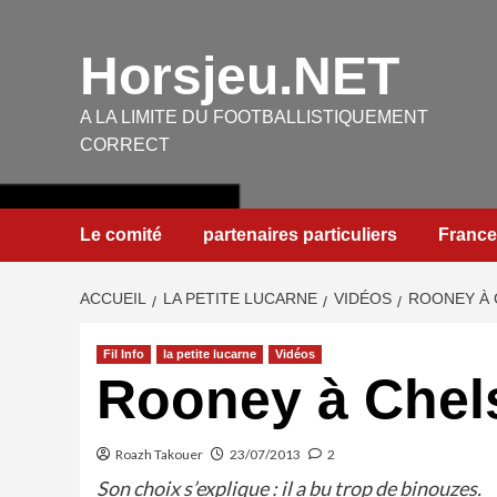
Aller
au
Horsjeu.NET
contenu
A LA LIMITE DU FOOTBALLISTIQUEMENT
CORRECT
Le comité
partenaires particuliers
France
ACCUEIL
LA PETITE LUCARNE
VIDÉOS
ROONEY À 
Fil Info
la petite lucarne
Vidéos
Rooney à Chels
Roazh Takouer
23/07/2013
2
Son choix s’explique : il a bu trop de binouzes.