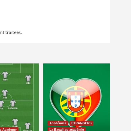
nt traitées
.
Académies
ETRANGERS
ns Academy
La Bacalhau académie