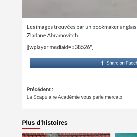
Les images trouvées par un bookmaker anglais 
Zladane Abramovitch.
[jwplayer mediaid= »38526″]
Share on Face
Navigation
Précédent :
La Scapulaire Académie vous parle mercato
d’article
Plus d'histoires