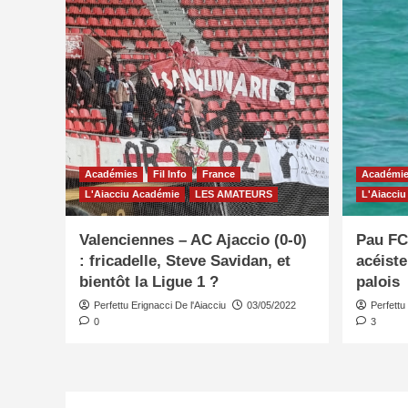
Académies
Fil Info
France
Académi
L'Aiacciu Académie
LES AMATEURS
L'Aiacci
Valenciennes – AC Ajaccio (0-0)
Pau FC 
: fricadelle, Steve Savidan, et
acéist
bientôt la Ligue 1 ?
palois
Perfettu Erignacci De l'Aiacciu
03/05/2022
Perfettu
0
3