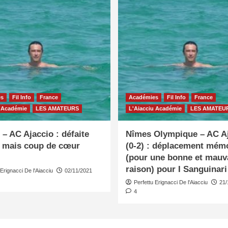
es
Fil Info
France
Académies
Fil Info
France
u Académie
LES AMATEURS
L'Aiacciu Académie
LES AMATEU
– AC Ajaccio : défaite
Nîmes Olympique – AC A
e mais coup de cœur
(0-2) : déplacement mém
(pour une bonne et mauv
raison) pour I Sanguinari
 Erignacci De l'Aiacciu
02/11/2021
Perfettu Erignacci De l'Aiacciu
21/
4