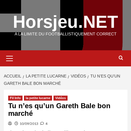
Aller
au
Horsjeu.NET
contenu
A LA LIMITE DU FOOTBALLISTIQUEMENT CORRECT
Menu
principal
ACCUEIL
LA PETITE LUCARNE
VIDÉOS
TU N’ES QU’UN
GARETH BALE BON MARCHÉ
Fil Info
la petite lucarne
Vidéos
Tu n’es qu’un Gareth Bale bon
marché
10/09/2013
4