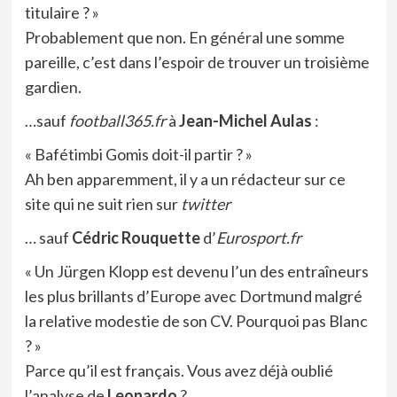
titulaire ? »
Probablement que non. En général une somme
pareille, c’est dans l’espoir de trouver un troisième
gardien.
…sauf
football365.fr
à
Jean-Michel Aulas
:
« Bafétimbi Gomis doit-il partir ? »
Ah ben apparemment, il y a un rédacteur sur ce
site qui ne suit rien sur
twitter
… sauf
Cédric Rouquette
d’
Eurosport.fr
« Un Jürgen Klopp est devenu l’un des entraîneurs
les plus brillants d’Europe avec Dortmund malgré
la relative modestie de son CV. Pourquoi pas Blanc
? »
Parce qu’il est français. Vous avez déjà oublié
l’analyse de
Leonardo
?