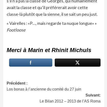
s’il n’a pas la classe de Georges, qui humainement
avait la classe et qu’il préférerait avoir cette
classe-là plutôt que la sienne, il se sait un peu just.
« Vairelles : «P…, mais regarde ta nuque longue» »
Footloose
Merci à Marin et Rhinit Michuls
Navigation
Précédent :
Los bonas à l’ancienne du comité du 27 juin
d’article
Suivant:
Le Bilan 2012 – 2013 de l’AS Roma