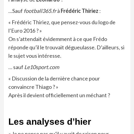
…Sauf
football365.fr
à
Frédéric Thiriez
:
« Frédéric Thiriez, que pensez-vous du logo de
l’Euro 2016 ? »
On s’attendait évidemment à ce que Frédo
réponde qu’il le trouvait dégueulasse. D’ailleurs, si
le
sujet
vous intéresse.
… sauf
Le10sport.com
« Discussion de la dernière chance pour
convaincre Thiago ? »
Après il devient officiellement un méchant ?
Les analyses d’hier
« Je ne pense pas qu’il y avait de raison pour