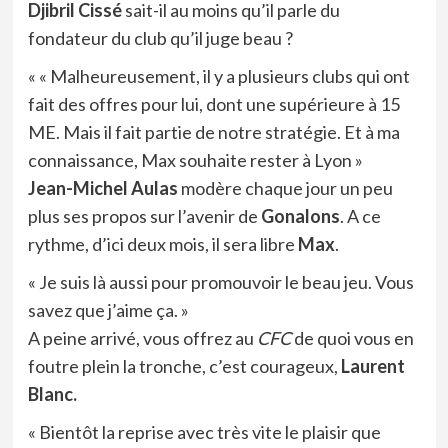
Djibril Cissé
sait-il au moins qu’il parle du
fondateur du club qu’il juge beau ?
« « Malheureusement, il y a plusieurs clubs qui ont
fait des offres pour lui, dont une supérieure à 15
ME. Mais il fait partie de notre stratégie. Et à ma
connaissance, Max souhaite rester à Lyon »
Jean-Michel Aulas
modère chaque jour un peu
plus ses propos sur l’avenir de
Gonalons
. A ce
rythme, d’ici deux mois, il sera libre
Max
.
« Je suis là aussi pour promouvoir le beau jeu. Vous
savez que j’aime ça. »
A peine arrivé, vous offrez au
CFC
de quoi vous en
foutre plein la tronche, c’est courageux,
Laurent
Blanc.
« Bientôt la reprise avec très vite le plaisir que