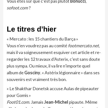
Vous êtes sûr que c’est pas plutôt
Bonucci
,
sofoot.com
?
Le titres d’hier
« Mercato : les 15 chantiers du Barça »
Vous n’en voudrez pas au comité
footmercato.net
,
mais il va soigneusement esquiver cet article et re-
regarder les 12 travaux d’Asterix, c’est sans doute
plus sympa. Ou mieux, il va lire n’importe quel
album de
Gosciny
. « Astérix légionnaire » dans ses
souvenirs est vraiment très bon.
« Le Shakthar Donetsk accuse Aulas de pipeauter
pour Gomis »
Foot01.com
. Jamais
Jean-Michel
pipaute. Même