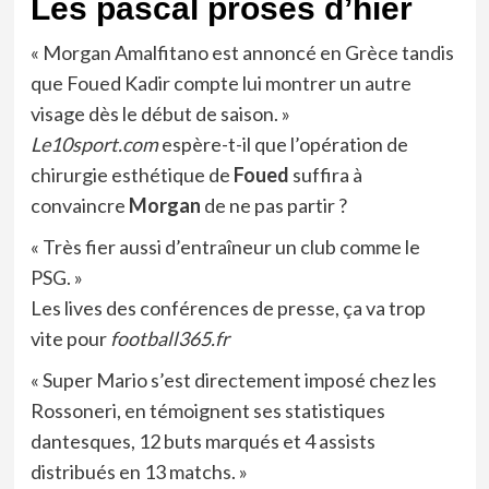
Les pascal proses d’hier
« Morgan Amalfitano est annoncé en Grèce tandis
que Foued Kadir compte lui montrer un autre
visage dès le début de saison. »
Le10sport.com
espère-t-il que l’opération de
chirurgie esthétique de
Foued
suffira à
convaincre
Morgan
de ne pas partir ?
« Très fier aussi d’entraîneur un club comme le
PSG. »
Les lives des conférences de presse, ça va trop
vite pour
football365.fr
« Super Mario s’est directement imposé chez les
Rossoneri, en témoignent ses statistiques
dantesques, 12 buts marqués et 4 assists
distribués en 13 matchs. »