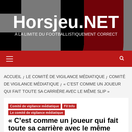
Aller
au
Horsjeu.NET
contenu
A LA LIMITE DU FOOTBALLISTIQUEMENT CORRECT
Menu
principal
ACCUEIL
LE COMITÉ DE VIGILANCE MÉDIATIQUE
COMITÉ
DE VIGILANCE MÉDIATIQUE
« C’EST COMME UN JOUEUR
QUI FAIT TOUTE SA CARRIÈRE AVEC LE MÊME SLIP »
Comité de vigilance médiatique
Fil Info
Le comité de vigilance médiatique
« C’est comme un joueur qui fait
toute sa carrière avec le même