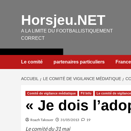
Aller
au
Horsjeu.NET
contenu
A LA LIMITE DU FOOTBALLISTIQUEMENT
CORRECT
Le comité
partenaires particuliers
France
ACCUEIL
LE COMITÉ DE VIGILANCE MÉDIATIQUE
CO
Comité de vigilance médiatique
Fil Info
Le comité de vigilanc
« Je dois l’ado
Roazh Takouer
31/05/2013
19
Le comité du 31 mai