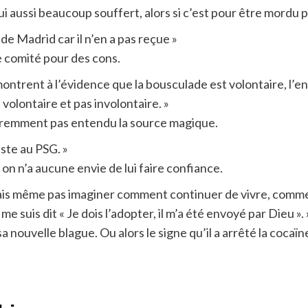
lui aussi beaucoup souffert, alors si c’est pour être mordu
 de Madrid car il n’en a pas reçue »
e comité pour des cons.
montrent à l’évidence que la bousculade est volontaire, l’
volontaire et pas involontaire. »
paremment pas entendu la source magique.
este au PSG. »
, on n’a aucune envie de lui faire confiance.
ouvais même pas imaginer comment continuer de vivre, comm
 me suis dit « Je dois l’adopter, il m’a été envoyé par Dieu ». 
 sa nouvelle blague. Ou alors le signe qu’il a arrêté la co