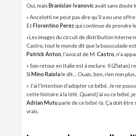
Oui, mais
Branislav Ivanovic
avait sans doute 
« Ancelotti ne peut pas dire qu’il a eu une offre
Et
Florentino Perez
qui continue de prendre l
«Les images du circuit de distribution interne 
Castro, tout le monde dit que la bousculade est 
Patrick Anton
, l’avocat de M.
Castro
, n’a ap
« Son retour en Italie est à exclure. Il (Zlatan) r
Si
Mino Raiola
le dit… Ouais, ben, rien non plus
« J’ai l’intention d’adopter ce bébé. Je ne p
cette histoire à la télé. Quand j’ai vu ce bébé, je
Adrian Mutu
parle de ce
bébé-là
. Ça doit être
vrais.