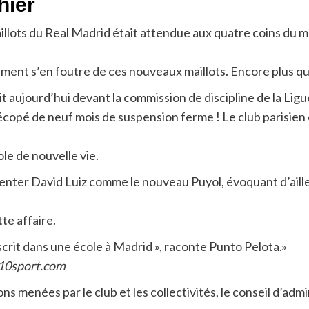
hier
ots du Real Madrid était attendue aux quatre coins du mond
nt s’en foutre de ces nouveaux maillots. Encore plus que 
ait aujourd’hui devant la commission de discipline de la Li
copé de neuf mois de suspension ferme ! Le club parisien éc
e de nouvelle vie.
senter David Luiz comme le nouveau Puyol, évoquant d’ailleu
te affaire.
nscrit dans une école à Madrid », raconte Punto Pelota.»
10sport.com
ons menées par le club et les collectivités, le conseil d’ad