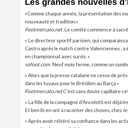
Les grandes nouvelles d’
«Comme chaque année, la présentation des maill
nouveauté et tradition.»
Footmercato.net .
Le comité commence à sacréme
« Le directeur sportif parisien, qui comparaiss
Castro après le match contre Valenciennes , a é
en championnat avec sursis. «
sofoot.com
. Neuf mois ferme, comme un symbol
« Alors que la presse catalane ne cesse de pré
dans les tuyaux pour le Brésilien au Barça »
Footmercato.net
C’est sans doute capillaire cet
« La fille de la compagne d’Ancelotti est déjà i
Et ben ils en ont à raconter des choses, chez
le
« Après avoir réitéré sa confiance dans les acti