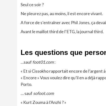
Seul ce
soir
?
Ne
pleurez pas
, au moins, il est encore vivant.
A force de s’entraîner avec
Phil Jones
, ça devai
Avant le maillot third de l’ETG, la journal
third.
Les questions que perso
…sauf
foot01.com
:
« Et si Cissokho rapportait encore de l’argent à 
« Encore » Vous voulez dire qu’il en a déjà rapp
Porto.
… sauf
sofoot.com
« Kurt Zouma à l’Anzhi ? »