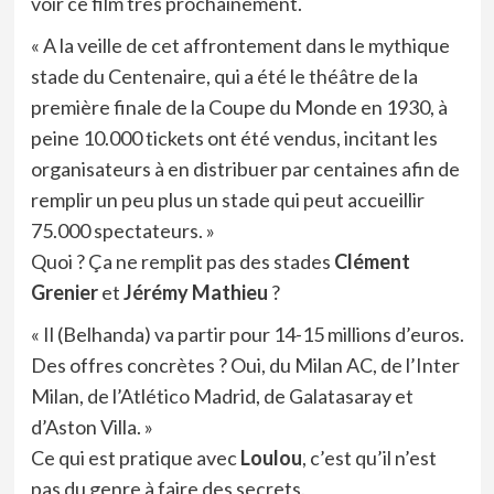
voir ce film très prochainement.
« A la veille de cet affrontement dans le mythique
stade du Centenaire, qui a été le théâtre de la
première finale de la Coupe du Monde en 1930, à
peine 10.000 tickets ont été vendus, incitant les
organisateurs à en distribuer par centaines afin de
remplir un peu plus un stade qui peut accueillir
75.000 spectateurs. »
Quoi ? Ça ne remplit pas des stades
Clément
Grenier
et
Jérémy Mathieu
?
« Il (Belhanda) va partir pour 14-15 millions d’euros.
Des offres concrètes ? Oui, du Milan AC, de l’Inter
Milan, de l’Atlético Madrid, de Galatasaray et
d’Aston Villa. »
Ce qui est pratique avec
Loulou
, c’est qu’il n’est
pas du genre à faire des secrets.