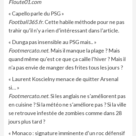
Floute01.com
« Capello parle du PSG »
Football365.fr
. Cette habile méthode pour ne pas
trahir qu’il n’y a rien d’intéressant dans l’article.
« Dunga pas insensible au PSG mais.. »
Footmercato.net
. Mais il manque la plage ? Mais
quand même qu’est ce que ça caille l’hiver ? Mais il
n’a pas envie de manger des frites tous les jours ?
« Laurent Koscielny menace de quitter Arsenal
si… »
Footmercato.net
. Si les anglais ne s’améliorent pas
en cuisine ? Si la météo ne s’améliore pas ? Si la ville
se retrouve infestée de zombies comme dans 28
jours plus tard ?
« Monaco : signature imminente d’un roc défensif