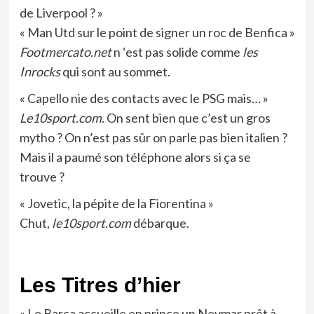
de Liverpool ? »
« Man Utd sur le point de signer un roc de Benfica »
Footmercato.net
n ‘est pas solide comme
les
Inrocks
qui sont au sommet.
« Capello nie des contacts avec le PSG mais… »
Le10sport.com
. On sent bien que c’est un gros
mytho ? On n’est pas sûr on parle pas bien italien ?
Mais il a paumé son téléphone alors si ça se
trouve ?
« Jovetic, la pépite de la Fiorentina »
Chut,
le10sport.com
débarque.
Les Titres d’hier
« Le Barça accueille en prince un Neymar prêt à