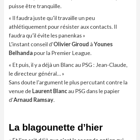
puisse être tranquille.
« Il faudra juste qu’il travaille un peu
athlétiquement pour résister aux contacts. Il
faudra qu’il évite les panenkas »
L’instant conseil d’
Olivier Giroud
à
Younes
Belhanda
pour la Premier League.
« Et puis, il y a déjà un Blanc au PSG : Jean-Claude,
le directeur général… »
Sans doute l’argument le plus percutant contre la
venue de
Laurent Blanc
au PSG dans le papier
d’
Arnaud Ramsay
.
La blagounette d’hier
« Et l’on sait déjà que c’est la seconde option qui