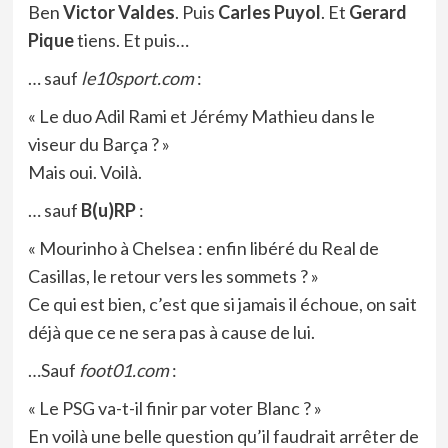
Ben
Victor Valdes
. Puis
Carles Puyol
. Et
Gerard
Pique
tiens. Et puis…
… sauf
le10sport.com
:
« Le duo Adil Rami et Jérémy Mathieu dans le
viseur du Barça ? »
Mais oui. Voilà.
… sauf
B(u)RP
:
« Mourinho à Chelsea : enfin libéré du Real de
Casillas, le retour vers les sommets ? »
Ce qui est bien, c’est que si jamais il échoue, on sait
déjà que ce ne sera pas à cause de lui.
…Sauf
foot01.com
:
« Le PSG va-t-il finir par voter Blanc ? »
En voilà une belle question qu’il faudrait arrêter de