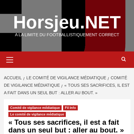
Aller
au
Horsjeu.NET
contenu
A LA LIMITE DU FOOTBALLISTIQUEMENT CORRECT
Menu
principal
ACCUEIL
LE COMITÉ DE VIGILANCE MÉDIATIQUE
COMITÉ
DE VIGILANCE MÉDIATIQUE
« TOUS SES SACRIFICES, IL EST
A FAIT DANS UN SEUL BUT : ALLER AU BOUT. »
Comité de vigilance médiatique
Fil Info
Le comité de vigilance médiatique
« Tous ses sacrifices, il est a fait
dans un seul but : aller au bout. »