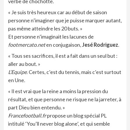
verbe de chochotte.
« Je suis très heureux car au début de saison
personne n’imaginer que je puisse marquer autant,
pas même atteindre les 20 buts. »
Et personne n’imaginait les lacunes de
footmercato.net
en conjugaison,
Jesé Rodriguez
.
« Tous ses sacrifices, il est a fait dans un seul but :
aller au bout. »
L’Equipe
. Certes, c’est du tennis, mais c’est surtout
en Une.
« Il est vrai que la reine a moins la pression du
résultat, et que personne ne risque ne la jarreter, à
part Dieu bien entendu. »
Francefootball.fr
propose un blog spécial PL
intitulé ‘You’ll never blog alone’, et qui semble