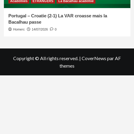
Académies
ETRANGERS
La Bacalhau académie
Portugal – Croatie (2-1) La VAR croasse mais la
Bacalhau passe
Homerc
14/07/2026
0
Copyright © All rights reserved.
|
CoverNews
par AF
themes