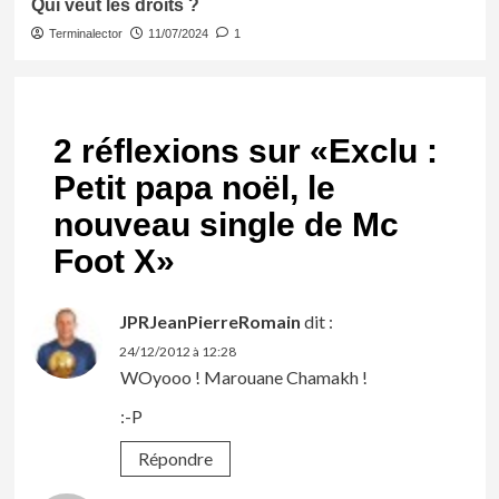
Qui veut les droits ?
Terminalector
11/07/2024
1
2 réflexions sur «
Exclu :
Petit papa noël, le
nouveau single de Mc
Foot X
»
JPRJeanPierreRomain
dit :
24/12/2012 à 12:28
WOyooo ! Marouane Chamakh !
:-P
Répondre