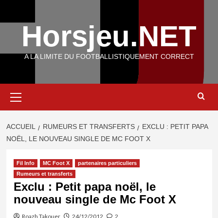
Aller
au
Horsjeu.NET
contenu
A LA LIMITE DU FOOTBALLISTIQUEMENT CORRECT
Menu
principal
ACCUEIL
RUMEURS ET TRANSFERTS
EXCLU : PETIT PAPA
NOËL, LE NOUVEAU SINGLE DE MC FOOT X
Fil Info
MC Foot X
partenaires particuliers
Rumeurs et transferts
Exclu : Petit papa noël, le
nouveau single de Mc Foot X
Roazh Takouer
24/12/2012
2