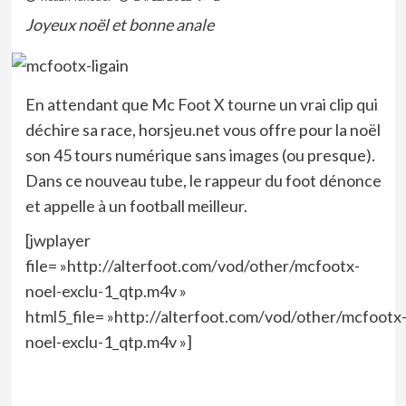
Joyeux noël et bonne anale
En attendant que Mc Foot X tourne un vrai clip qui
déchire sa race, horsjeu.net vous offre pour la noël
son 45 tours numérique sans images (ou presque).
Dans ce nouveau tube, le rappeur du foot dénonce
et appelle à un football meilleur.
[jwplayer
file= »http://alterfoot.com/vod/other/mcfootx-
noel-exclu-1_qtp.m4v »
html5_file= »http://alterfoot.com/vod/other/mcfootx
noel-exclu-1_qtp.m4v »]