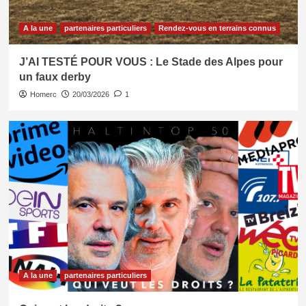
A la une
partenaires particuliers
Rendez-vous en terrains connus
J’AI TESTÉ POUR VOUS : Le Stade des Alpes pour
un faux derby
Homerc
20/03/2026
1
A la une
partenaires particuliers