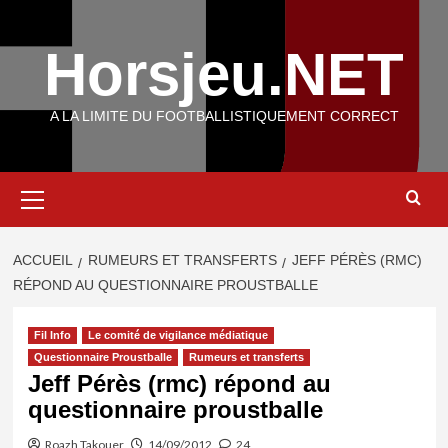
Aller
au
Horsjeu.NET
contenu
A LA LIMITE DU FOOTBALLISTIQUEMENT CORRECT
Menu
principal
ACCUEIL
RUMEURS ET TRANSFERTS
JEFF PÉRÈS (RMC)
RÉPOND AU QUESTIONNAIRE PROUSTBALLE
Fil Info
Le comité de vigilance médiatique
Questionnaire Proustballe
Rumeurs et transferts
Jeff Pérès (rmc) répond au
questionnaire proustballe
Roazh Takouer
14/09/2012
24