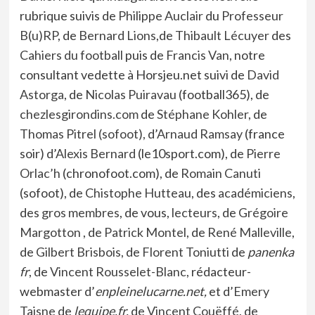
rubrique suivis de
Philippe Auclair
du
Professeur
B(u)RP
, de
Bernard Lions
,de
Thibault Lécuyer
des
Cahiers du football
puis de
Francis Van
, notre
consultant vedette à Horsjeu.net suivi de
David
Astorga
, de
Nicolas Puiravau
(football365), de
chezlesgirondins.com
de
Stéphane Kohler
, de
Thomas Pitrel (sofoot),
d’
Arnaud Ramsay
(france
soir) d’
Alexis Bernard
(le10sport.com), de
Pierre
Orlac’h
(chronofoot.com), de
Romain Canuti
(sofoot), de
Chistophe Hutteau
, des
académiciens
,
des
gros membres
, de vous,
lecteurs
, de
Grégoire
Margotton
, de
Patrick Montel
, de
René Malleville
,
de
Gilbert Brisbois,
de
Florent Toniutti
de
panenka
fr
, de
Vincent Rousselet-Blanc,
rédacteur-
webmaster d’
enpleinelucarne.net,
et d’
Emery
Taisne
de
lequipe.fr,
de
Vincent Couëffé
, de