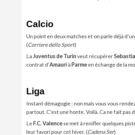
Calcio
Un point en deux matches et on parle déjà d’u
(
Corriere dello Sport
)
La
Juventus de Turin
veut récupérer
Sebasti
contrat d’
Amauri
à
Parme
en échange de la moi
Liga
Instant démagogie : non mais vous vous rende
partout. C’est une honte. Voilà. Ca ne fait pas du
Le
F.C. Valence
se met à renifler quelques piste
leur favori pour cet hiver. (
Cadena Ser
)