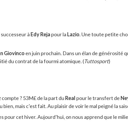
n successeur à
Edy
Reja
pour la
Lazio
. Une toute petite ch
an
Giovinco
en juin prochain. Dans un élan de générosité q
tié du contrat de la fourmi atomique. (
Tuttosport
)
z compte ? 53M£ de la part du
Real
pour le transfert de
Ne
 bien, mais c’est fait. Au plaisir de voir le mal peigné la sa
s pour cet hiver. Aujourd’hui, on nous apprend que le milieu