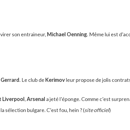
virer son entraineur,
Michael
Oenning
. Même lui est d’ac
t
Gerrard
. Le club de
Kerimov
leur propose de jolis contrat
t
Liverpool
,
Arsenal
a jeté l’éponge. Comme c’est surprena
a sélection bulgare. C’est fou, hein ? (
site officiel
)