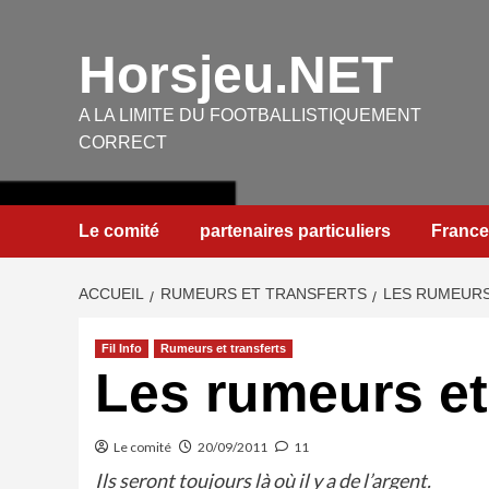
Aller
au
Horsjeu.NET
contenu
A LA LIMITE DU FOOTBALLISTIQUEMENT
CORRECT
Le comité
partenaires particuliers
France
ACCUEIL
RUMEURS ET TRANSFERTS
LES RUMEURS
Fil Info
Rumeurs et transferts
Les rumeurs et
Le comité
20/09/2011
11
Ils seront toujours là où il y a de l’argent.