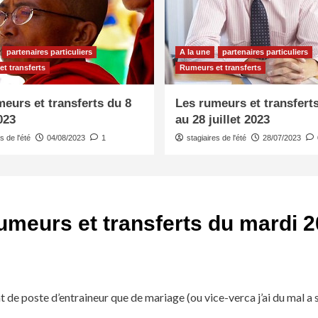
partenaires particuliers
A la une
partenaires particuliers
t transferts
Rumeurs et transferts
eurs et transferts du 8
Les rumeurs et transfert
023
au 28 juillet 2023
s de l'été
04/08/2023
1
stagiaires de l'été
28/07/2023
umeurs et transferts du mardi 
t de poste d’entraineur que de mariage (ou vice-verca j’ai du mal a 