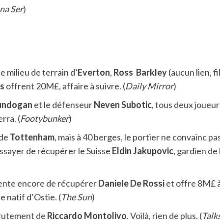
na Ser
)
 milieu de terrain d’
Everton
,
Ross Barkley
(aucun lien, f
s
offrent 20M£, affaire à suivre. (
Daily Mirror
)
undogan
et le défenseur
Neven
Subotic
, tous deux joueu
rra. (
Footybunker
)
 de
Tottenham
, mais à 40 berges, le portier ne convainc 
 essayer de récupérer le Suisse
Eldin
Jakupovic
, gardien de 
ente encore de récupérer
Daniele
De
Rossi
et offre 8M£ à
 natif d’Ostie. (
The Sun
)
crutement de
Riccardo
Montolivo
. Voilà, rien de plus. (
Talk