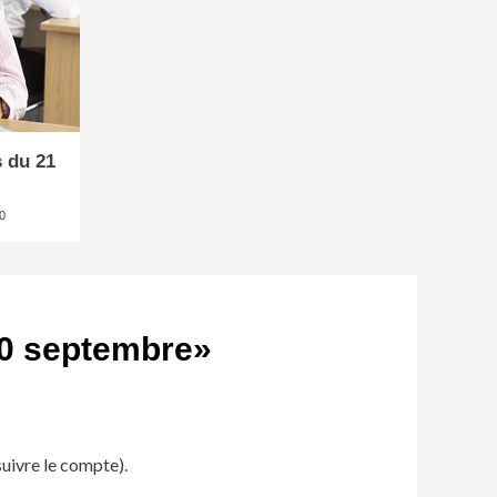
s du 21
0
20 septembre
»
suivre le compte).