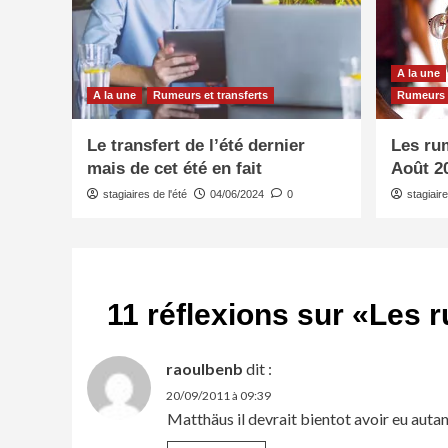
A la une
A la une
Rumeurs et transferts
Rumeurs e
Le transfert de l’été dernier
Les rum
mais de cet été en fait
Août 2
stagiaires de l'été
04/06/2024
0
stagiaire
11 réflexions sur «
Les r
raoulbenb
dit :
20/09/2011 à 09:39
Matthäus il devrait bientot avoir eu autan