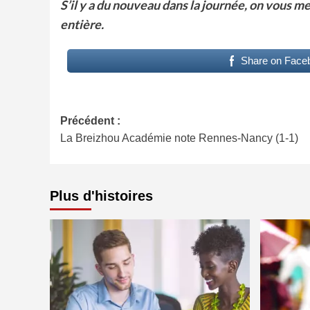
S’il y a du nouveau dans la journée, on vous me
entière.
Share on Face
Navigation
Précédent :
La Breizhou Académie note Rennes-Nancy (1-1)
d’article
Plus d'histoires