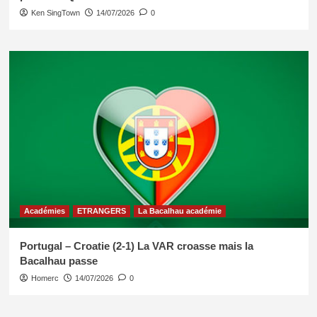
Ken SingTown
14/07/2026
0
Académies
ETRANGERS
La Bacalhau académie
Portugal – Croatie (2-1) La VAR croasse mais la
Bacalhau passe
Homerc
14/07/2026
0