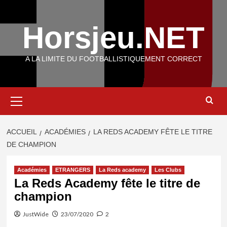
Aller
au
Horsjeu.NET
contenu
A LA LIMITE DU FOOTBALLISTIQUEMENT CORRECT
Menu
principal
ACCUEIL
ACADÉMIES
LA REDS ACADEMY FÊTE LE TITRE
DE CHAMPION
Académies
ETRANGERS
La Reds academy
Les Clubs
La Reds Academy fête le titre de
champion
JustWide
23/07/2020
2