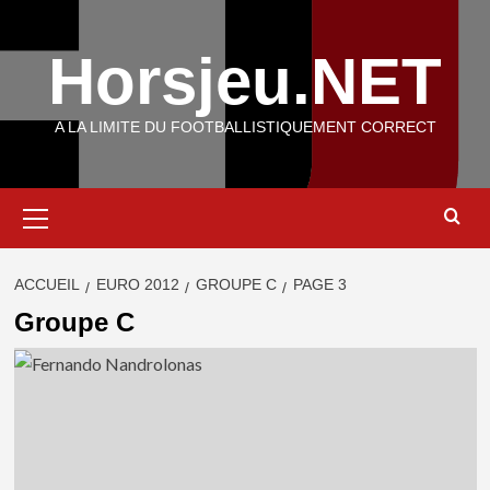
Aller
au
Horsjeu.NET
contenu
A LA LIMITE DU FOOTBALLISTIQUEMENT CORRECT
Menu
principal
ACCUEIL
EURO 2012
GROUPE C
PAGE 3
Groupe C