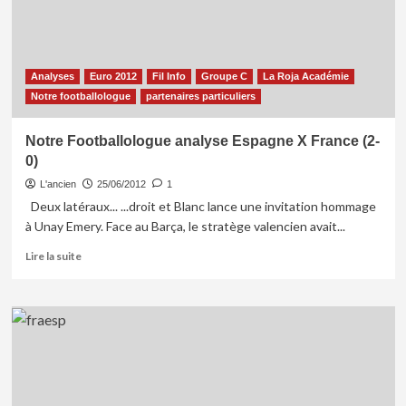
France
(2
–
0)
Analyses
Euro 2012
Fil Info
Groupe C
La Roja Académie
Notre footballologue
partenaires particuliers
Notre Footballologue analyse Espagne X France (2-
0)
L'ancien
25/06/2012
1
Deux latéraux... ...droit et Blanc lance une invitation hommage
à Unay Emery. Face au Barça, le stratège valencien avait...
En
Lire la suite
savoir
plus
sur
Notre
Footballologue
analyse
Espagne
X