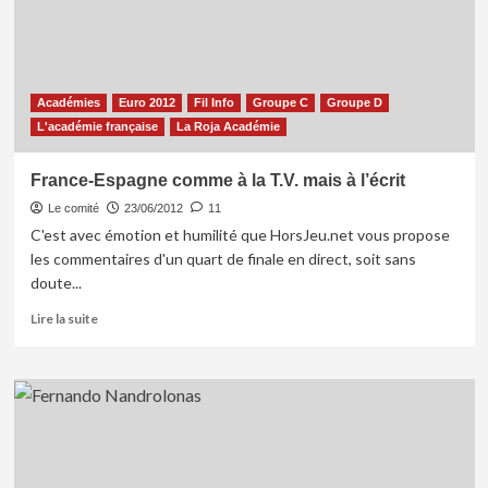
France
(2-
0)
Académies
Euro 2012
Fil Info
Groupe C
Groupe D
L'académie française
La Roja Académie
France-Espagne comme à la T.V. mais à l’écrit
Le comité
23/06/2012
11
C'est avec émotion et humilité que HorsJeu.net vous propose
les commentaires d'un quart de finale en direct, soit sans
doute...
En
Lire la suite
savoir
plus
sur
France-
Espagne
comme
à
la