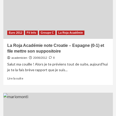
T.V.
mais
à
l’écrit
Euro 2012
Fil Info
Groupe C
La Roja Académie
La Roja Académie note Croatie – Espagne (0-1) et
file mettre son suppositoire
academicien
20/06/2012
8
Salut ma couille ! Alors je te préviens tout de suite, aujourd'hui
je te la fais brève rapport que je suis...
En
Lire la suite
savoir
plus
sur
La
Roja
Académie
note