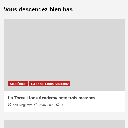
des
Tutti
Vous descendez bien bas
publications
Accademia
note
Eire-
Italie
(0-
2)
et
file
vers
les
quarts.
Académies
La Three Lions Academy
La Three Lions Academy note trois matches
Ken SingTown
23/07/2026
0