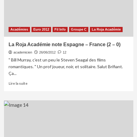
Académies
Euro 2012
Fil Info
Groupe C
La Roja Académie
La Roja Académie note Espagne – France (2 – 0)
academicien
26/06/2012
12
" Bill Murray, c'est un peu le Steven Seagal des films
romantiques. " Un prof joueur, noir, et solitaire. Salut Brifiant.
Ça...
En
Lire la suite
savoir
plus
sur
La
Roja
Académie
note
Espagne
–