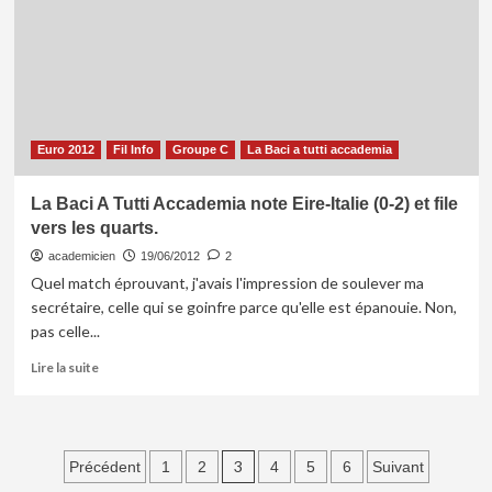
Croatie
–
Espagne
(0-
1)
et
file
mettre
Euro 2012
Fil Info
Groupe C
La Baci a tutti accademia
son
suppositoire
La Baci A Tutti Accademia note Eire-Italie (0-2) et file
vers les quarts.
academicien
19/06/2012
2
Quel match éprouvant, j'avais l'impression de soulever ma
secrétaire, celle qui se goinfre parce qu'elle est épanouie. Non,
pas celle...
En
Lire la suite
savoir
plus
sur
La
Pagination
3
Précédent
1
2
4
5
6
Suivant
Baci
A