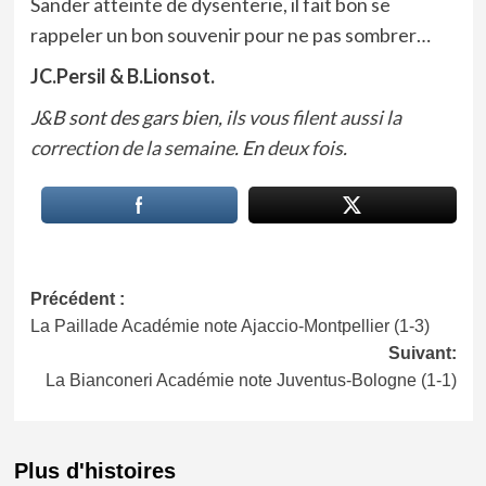
Sander atteinte de dysenterie, il fait bon se
rappeler un bon souvenir pour ne pas sombrer…
JC.Persil & B.Lionsot.
J&B sont des gars bien,
ils vous filent aussi la
correction de la semaine
. En
deux fois
.
Navigation
Précédent :
La Paillade Académie note Ajaccio-Montpellier (1-3)
d’article
Suivant:
La Bianconeri Académie note Juventus-Bologne (1-1)
Plus d'histoires