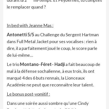
durant la 2
mi-temps. Et Peybernes, tu comptes
le remplacer quand ?
In bed with Jeanne Mas :
Antonetti 5/5
au Challenge du Sergent Hartman
dans Full Metal Jacket pour ses vocalises : rien à
dire, il a parfaitement joué le coup, le score parle
de lui-même…
Le trio
Montano
–
Féret
–
Hadji
a fait beaucoup de
mal à la défense sochalienne, à eux trois, ils ont
marqué 4 des 6 buts rennais, la Lionceaux
Académie ne peut que reconnaitre leur talent.
Le bonus post-vomitif :
Dans une soirée aussi sombre qu’une Cindy