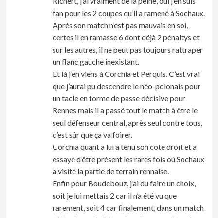
Richert, j’ai vraiment de la peine, oui j’en suis
fan pour les 2 coupes qu’il a ramené à Sochaux.
Après son match n’est pas mauvais en soi,
certes il en ramasse 6 dont déjà 2 pénaltys et
sur les autres, il ne peut pas toujours rattraper
un flanc gauche inexistant.
Et là j’en viens à Corchia et Perquis. C’est vrai
que j’aurai pu descendre le néo-polonais pour
un tacle en forme de passe décisive pour
Rennes mais il a passé tout le match à être le
seul défenseur central, après seul contre tous,
c’est sûr que ça va foirer.
Corchia quant à lui a tenu son côté droit et a
essayé d’être présent les rares fois où Sochaux
a visité la partie de terrain rennaise.
Enfin pour Boudebouz, j’ai du faire un choix,
soit je lui mettais 2 car il n’a été vu que
rarement, soit 4 car finalement, dans un match