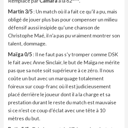
Remplacé par
Camara
à la 62
.
Martin 3/5
: Un match où il a fait ce qu’il a pu, mais
obligé de jouer plus bas pour compenser un milieu
défensif aussi insipide qu’une chanson de
Christophe Maé, il n’a pas pu vraiment montrer son
talent, dommage.
Maïga 0/5
: Il ne faut pas s’y tromper comme DSK
le fait avec Anne Sinclair, le but de Maïga ne mérite
pas que sa note soit supérieure à ce zéro. Il nous
coûte un but avec un marquage totalement
foireux sur coup-franc où il est judicieusement
placé derrière le joueur dont il a la charge et sa
prestation durant le reste du match est mauvaise
si ce n’est ce coup d’éclat avec une tête à 10
mètres du but.