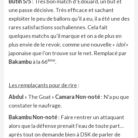
Butin 5/5
: Très bon match d’Edouard, un but et
une passe décisive. Très efficace et sachant
exploiter le peu de ballons qu’il a eu, il a été une des
rares satisfactions sochaliennes. Cela fait
quelques matchs qu’il marque et on a de plus en
plus envie de le revoir, comme une nouvelle «
idol
»
japonaise que l’on trouve sur le net. Remplacé par
ème
Bakambu
à la 66
.
Les remplaçants pour de rire
:
Abdul
« The Goat »
Camara
Non-noté
: N’a pu que
constater le naufrage.
Bakambu
Non-noté
: Faire rentrer un attaquant
alors que la défense prenait l’eau de toute part…
après tout on demande bien à DSK de parler de