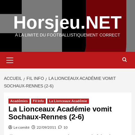
Aller
au
Horsjeu.NET
contenu
A LA LIMITE DU FOOTBALLISTIQUEMENT CORRECT
Menu
principal
ACCUEIL
FIL INFO
LA LIONCEAUX ACADÉMIE VOMIT
SOCHAUX-RENNES (2-6)
Académies
Fil Info
La Lionceaux Académie
La Lionceaux Académie vomit
Sochaux-Rennes (2-6)
Le comité
22/09/2011
10