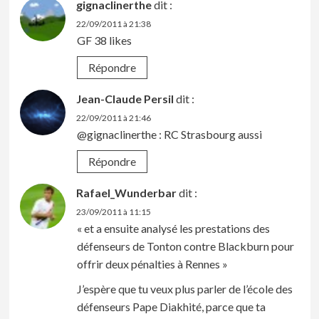
gignaclinerthe
dit :
22/09/2011 à 21:38
GF 38 likes
Répondre
Jean-Claude Persil
dit :
22/09/2011 à 21:46
@gignaclinerthe : RC Strasbourg aussi
Répondre
Rafael_Wunderbar
dit :
23/09/2011 à 11:15
« et a ensuite analysé les prestations des
défenseurs de Tonton contre Blackburn pour
offrir deux pénalties à Rennes »
J’espère que tu veux plus parler de l’école des
défenseurs Pape Diakhité, parce que ta