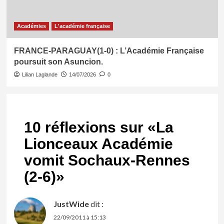
Académies
L'académie française
FRANCE-PARAGUAY(1-0) : L’Académie Française
poursuit son Asuncion.
Lilian Laglande
14/07/2026
0
10 réflexions sur «
La
Lionceaux Académie
vomit Sochaux-Rennes
(2-6)
»
JustWide
dit :
22/09/2011 à 15:13