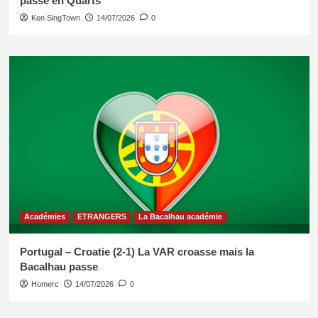
passe en Quarts
Ken SingTown
14/07/2026
0
Académies
ETRANGERS
La Bacalhau académie
Portugal – Croatie (2-1) La VAR croasse mais la
Bacalhau passe
Homerc
14/07/2026
0