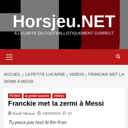
Aller
au
Horsjeu.NET
contenu
A LA LIMITE DU FOOTBALLISTIQUEMENT CORRECT
Menu
principal
ACCUEIL
LA PETITE LUCARNE
VIDÉOS
FRANCKIE MET LA
ZERMI À MESSI
Fil Info
la petite lucarne
Vidéos
Franckie met la zermi à Messi
Roazh Takouer
24/04/2013
10
Tu peux pas test le Ke-fran