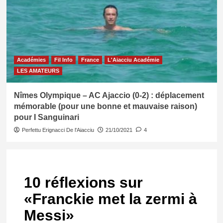
Académies
Fil Info
France
L'Aiacciu Académie
LES AMATEURS
Nîmes Olympique – AC Ajaccio (0-2) : déplacement
mémorable (pour une bonne et mauvaise raison)
pour I Sanguinari
Perfettu Erignacci De l'Aiacciu
21/10/2021
4
10 réflexions sur
«
Franckie met la zermi à
Messi
»