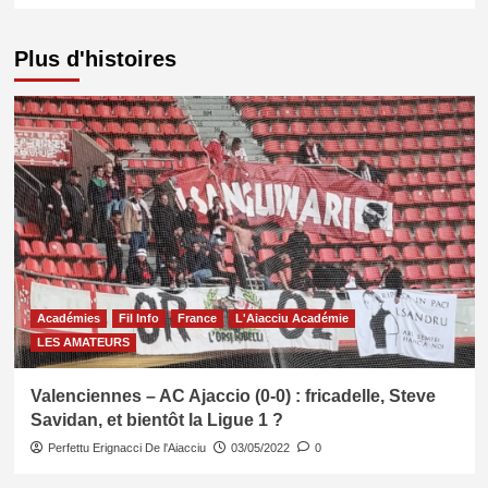
Plus d'histoires
Académies
Fil Info
France
L'Aiacciu Académie
LES AMATEURS
Valenciennes – AC Ajaccio (0-0) : fricadelle, Steve
Savidan, et bientôt la Ligue 1 ?
Perfettu Erignacci De l'Aiacciu
03/05/2022
0