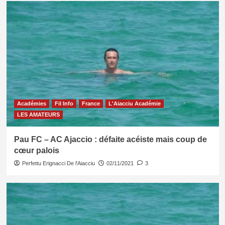
Académies
Fil Info
France
L'Aiacciu Académie
LES AMATEURS
Pau FC – AC Ajaccio : défaite acéiste mais coup de
cœur palois
Perfettu Erignacci De l'Aiacciu
02/11/2021
3