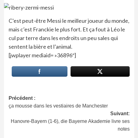
C’est peut-être Messi le meilleur joueur du monde,
mais c’est Franckie le plus fort. Et ça fout à Léo le
cul par terre dans les endroits un peu sales qui
sentent la bière et l’animal.
[jwplayer mediaid= »36896″]
Navigation
Précédent :
ça mousse dans les vestiaires de Manchester
d’article
Suivant:
Hanovre-Bayern (1-6), die Bayerne Akademie livre ses
notes