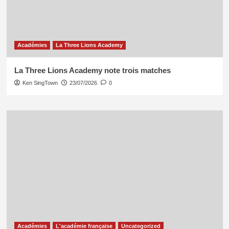
Académies
La Three Lions Academy
La Three Lions Academy note trois matches
Ken SingTown
23/07/2026
0
Académies
L'académie française
Uncategorized