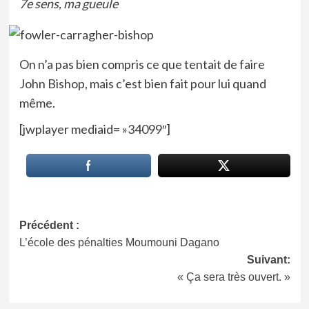
7e sens, ma gueule
On n’a pas bien compris ce que tentait de faire
John Bishop, mais c’est bien fait pour lui quand
même.
[jwplayer mediaid= »34099″]
Navigation
Précédent :
L’école des pénalties Moumouni Dagano
d’article
Suivant:
« Ça sera très ouvert. »