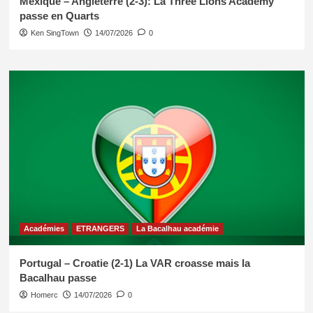
Mexique – Angleterre (2-3): La Three Lions Academy
passe en Quarts
Ken SingTown
14/07/2026
0
Académies
ETRANGERS
La Bacalhau académie
Portugal – Croatie (2-1) La VAR croasse mais la
Bacalhau passe
Homerc
14/07/2026
0