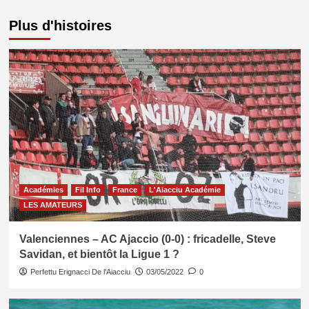
Plus d'histoires
Académies
Fil Info
France
L'Aiacciu Académie
LES AMATEURS
Valenciennes – AC Ajaccio (0-0) : fricadelle, Steve
Savidan, et bientôt la Ligue 1 ?
Perfettu Erignacci De l'Aiacciu
03/05/2022
0