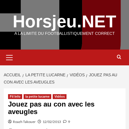
Aller
au
Horsjeu.NET
contenu
A LA LIMITE DU FOOTBALLISTIQUEMENT CORRECT
Menu
principal
ACCUEIL
LA PETITE LUCARNE
VIDÉOS
JOUEZ PAS AU
CON AVEC LES AVEUGLES
Fil Info
la petite lucarne
Vidéos
Jouez pas au con avec les
aveugles
Roazh Takouer
12/02/2013
9