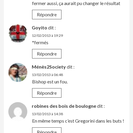
fermer aussi, ça aurait pu changer le résultat
Répondre
Goyito
dit :
12/02/2013 à 19:29
*fermés
Répondre
Ménès2Society
dit :
13/02/2013 à 06:48
Bishop est un fou.
Répondre
robines des bois de boulogne
dit :
13/02/2013 à 14:38
En même temps c’est Gregorini dans les buts !
Répondre