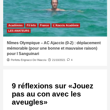
Académies
Fil Info
France
L'Aiacciu Académie
LES AMATEURS
Nîmes Olympique – AC Ajaccio (0-2) : déplacement
mémorable (pour une bonne et mauvaise raison)
pour I Sanguinari
Perfettu Erignacci De l'Aiacciu
21/10/2021
4
9 réflexions sur «
Jouez
pas au con avec les
aveugles
»