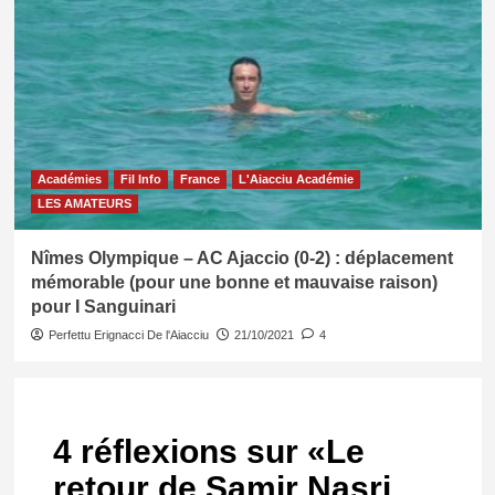
Académies
Fil Info
France
L'Aiacciu Académie
LES AMATEURS
Nîmes Olympique – AC Ajaccio (0-2) : déplacement
mémorable (pour une bonne et mauvaise raison)
pour I Sanguinari
Perfettu Erignacci De l'Aiacciu
21/10/2021
4
4 réflexions sur «
Le
retour de Samir Nasri