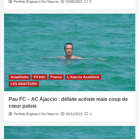
Perfettu Erignacci De l'Aiacciu
03/05/2022
0
Académies
Fil Info
France
L'Aiacciu Académie
LES AMATEURS
Pau FC – AC Ajaccio : défaite acéiste mais coup de
cœur palois
Perfettu Erignacci De l'Aiacciu
02/11/2021
3