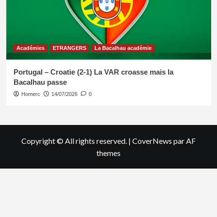
Académies
ETRANGERS
La Bacalhau académie
Portugal – Croatie (2-1) La VAR croasse mais la
Bacalhau passe
Homerc
14/07/2026
0
Copyright © All rights reserved.
|
CoverNews
par AF
themes