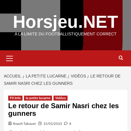
Aller
au
Horsjeu.NET
contenu
A LA LIMITE DU FOOTBALLISTIQUEMENT CORRECT
Menu
principal
ACCUEIL
LA PETITE LUCARNE
VIDÉOS
LE RETOUR DE
SAMIR NASRI CHEZ LES GUNNERS
Fil Info
la petite lucarne
Vidéos
Le retour de Samir Nasri chez les
gunners
Roazh Takouer
15/01/2013
4