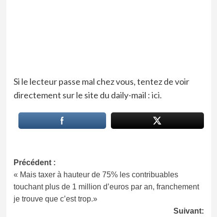
Si le lecteur passe mal chez vous, tentez de voir
directement sur le site du daily-mail :
ici.
Navigation
Précédent :
« Mais taxer à hauteur de 75% les contribuables
d’article
touchant plus de 1 million d’euros par an, franchement
je trouve que c’est trop.»
Suivant: