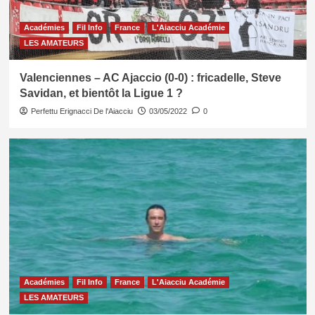
Académies
Fil Info
France
L'Aiacciu Académie
LES AMATEURS
Valenciennes – AC Ajaccio (0-0) : fricadelle, Steve
Savidan, et bientôt la Ligue 1 ?
Perfettu Erignacci De l'Aiacciu
03/05/2022
0
Académies
Fil Info
France
L'Aiacciu Académie
LES AMATEURS