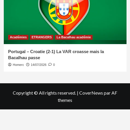
Académies
ETRANGERS
La Bacalhau académie
Portugal – Croatie (2-1) La VAR croasse mais la
Bacalhau passe
Homerc
14/07/2026
0
Copyright © All rights reserved.
|
CoverNews
par AF
themes