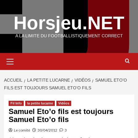
Aller
au
Horsjeu.NET
contenu
A LA LIMITE DU FOOTBALLISTIQUEMENT CORRECT
Menu
principal
ACCUEIL
LA PETITE LUCARNE
VIDÉOS
SAMUEL ETO’O
FILS EST TOUJOURS SAMUEL ETO’O FILS
Fil Info
la petite lucarne
Vidéos
Samuel Eto’o fils est toujours
Samuel Eto’o fils
Le comité
30/04/2012
3