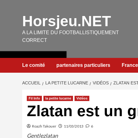
Aller
au
Horsjeu.NET
contenu
A LA LIMITE DU FOOTBALLISTIQUEMENT
CORRECT
Le comité
partenaires particuliers
France
ACCUEIL
LA PETITE LUCARNE
VIDÉOS
ZLATAN ES
Fil Info
la petite lucarne
Vidéos
Zlatan est un 
Roazh Takouer
11/03/2013
6
Gentlezlatan