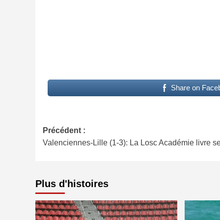
Share on Face
Navigation
Précédent :
Valenciennes-Lille (1-3): La Losc Académie livre s
d’article
Plus d'histoires