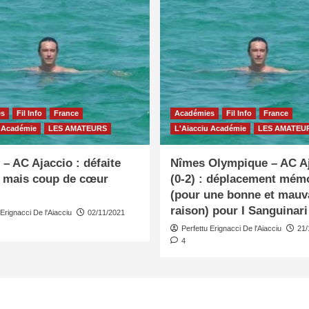
es
Fil Info
France
Académies
Fil Info
France
u Académie
LES AMATEURS
L'Aiacciu Académie
LES AMATEU
– AC Ajaccio : défaite
Nîmes Olympique – AC A
e mais coup de cœur
(0-2) : déplacement mém
(pour une bonne et mauv
raison) pour I Sanguinari
 Erignacci De l'Aiacciu
02/11/2021
Perfettu Erignacci De l'Aiacciu
21/
4