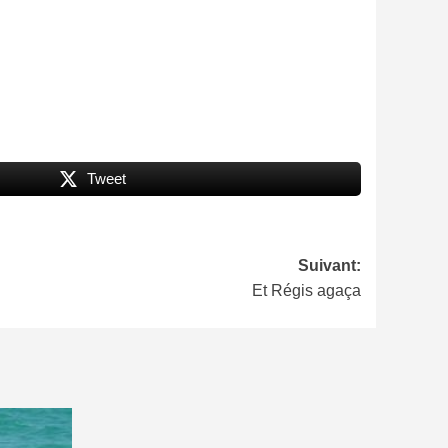
Tweet
Suivant:
Et Régis agaça