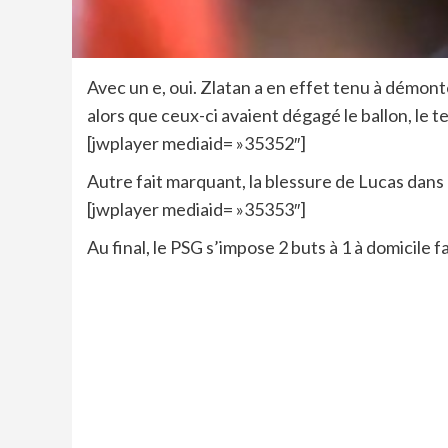
Avec un e, oui. Zlatan a en effet tenu à démonte
alors que ceux-ci avaient dégagé le ballon, le 
[jwplayer mediaid= »35352″]
Autre fait marquant, la blessure de Lucas dans 
[jwplayer mediaid= »35353″]
Au final, le PSG s’impose 2 buts à 1 à domicile 