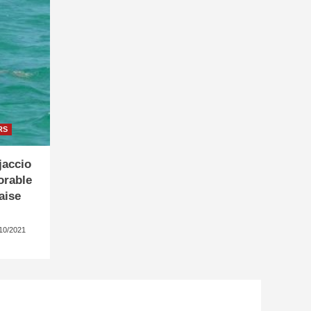
RS
jaccio
orable
aise
10/2021