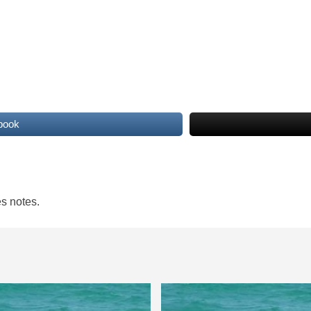
book
es notes.