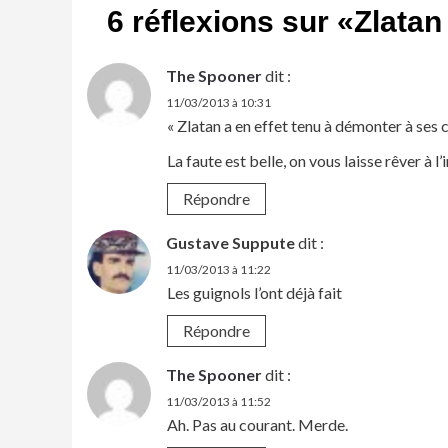
6 réflexions sur «
Zlatan
The Spooner
dit :
11/03/2013 à 10:31
« Zlatan a en effet tenu à démonter à ses 
La faute est belle, on vous laisse rêver à
Répondre
Gustave Suppute
dit :
11/03/2013 à 11:22
Les guignols l’ont déjà fait
Répondre
The Spooner
dit :
11/03/2013 à 11:52
Ah. Pas au courant. Merde.