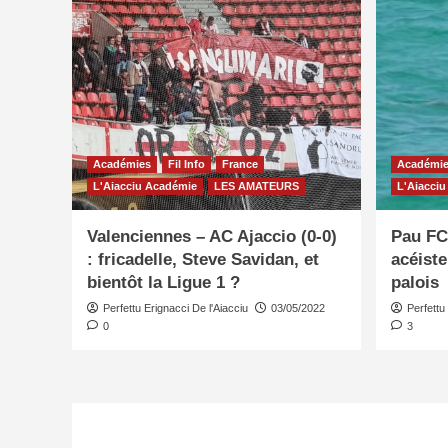
Académies
Fil Info
France
Académi
L'Aiacciu Académie
LES AMATEURS
L'Aiacci
Valenciennes – AC Ajaccio (0-0)
Pau FC 
: fricadelle, Steve Savidan, et
acéist
bientôt la Ligue 1 ?
palois
Perfettu Erignacci De l'Aiacciu
03/05/2022
Perfettu
0
3