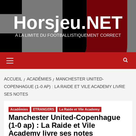
Aller
au
Horsjeu.NET
contenu
A LA LIMITE DU FOOTBALLISTIQUEMENT CORRECT
Menu
principal
ACCUEIL
ACADÉMIES
MANCHESTER UNITED-
COPENHAGUE (1-0 AP) : LA RAIDE ET VILE ACADEMY LIVRE
SES NOTES
Académies
ETRANGERS
La Raide et Vile Academy
Manchester United-Copenhague
(1-0 ap) : La Raide et Vile
Academy livre ses notes