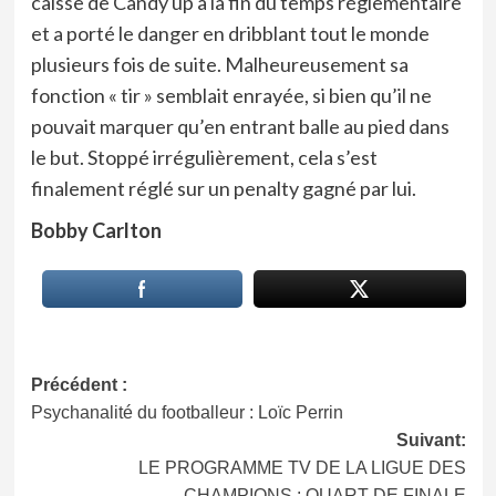
caisse de Candy up à la fin du temps réglementaire
et a porté le danger en dribblant tout le monde
plusieurs fois de suite. Malheureusement sa
fonction « tir » semblait enrayée, si bien qu’il ne
pouvait marquer qu’en entrant balle au pied dans
le but. Stoppé irrégulièrement, cela s’est
finalement réglé sur un penalty gagné par lui.
Bobby Carlton
Navigation
Précédent :
Psychanalité du footballeur : Loïc Perrin
d’article
Suivant:
LE PROGRAMME TV DE LA LIGUE DES
CHAMPIONS : QUART DE FINALE