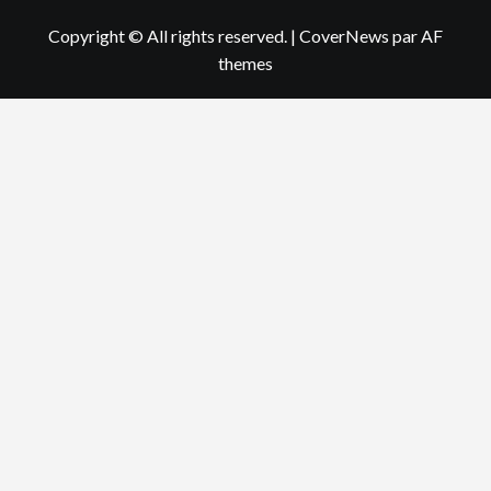
Copyright © All rights reserved.
|
CoverNews
par AF
themes