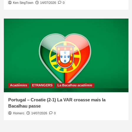
Ken SingTown
14/07/2026
0
Académies
ETRANGERS
La Bacalhau académie
Portugal – Croatie (2-1) La VAR croasse mais la
Bacalhau passe
Homerc
14/07/2026
0