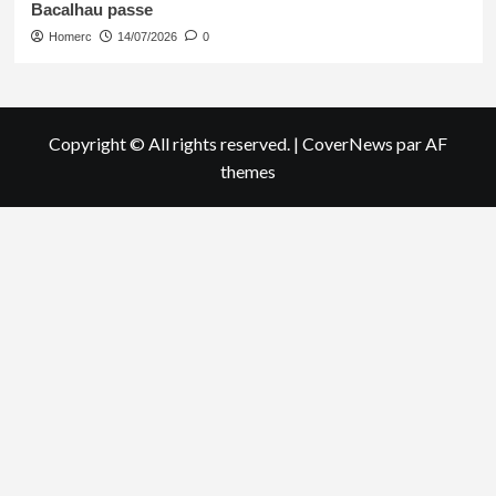
Bacalhau passe
Homerc
14/07/2026
0
Copyright © All rights reserved.
|
CoverNews
par AF
themes