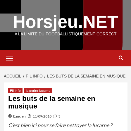
Aller
au
Horsjeu.NET
contenu
A LA LIMITE DU FOOTBALLISTIQUEMENT CORRECT
Menu
principal
ACCUEIL
FIL INFO
LES BUTS DE LA SEMAINE EN MUSIQUE
Fil Info
la petite lucarne
Les buts de la semaine en
musique
L'ancien
11/09/2010
3
C’est bien ici pour se faire nettoyer la lucarne ?