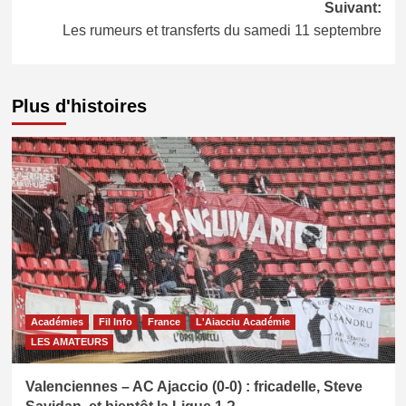
Suivant:
Les rumeurs et transferts du samedi 11 septembre
Plus d'histoires
Académies
Fil Info
France
L'Aiacciu Académie
LES AMATEURS
Valenciennes – AC Ajaccio (0-0) : fricadelle, Steve