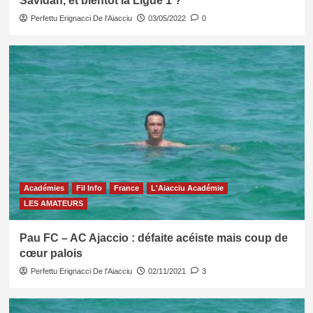
Savidan, et bientôt la Ligue 1 ?
Perfettu Erignacci De l'Aiacciu
03/05/2022
0
Académies
Fil Info
France
L'Aiacciu Académie
LES AMATEURS
Pau FC – AC Ajaccio : défaite acéiste mais coup de
cœur palois
Perfettu Erignacci De l'Aiacciu
02/11/2021
3