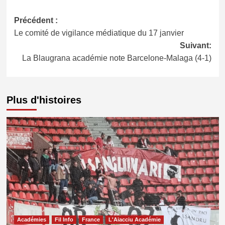
Navigation
Précédent :
Le comité de vigilance médiatique du 17 janvier
d’article
Suivant:
La Blaugrana académie note Barcelone-Malaga (4-1)
Plus d'histoires
Académies
Fil Info
France
L'Aiacciu Académie