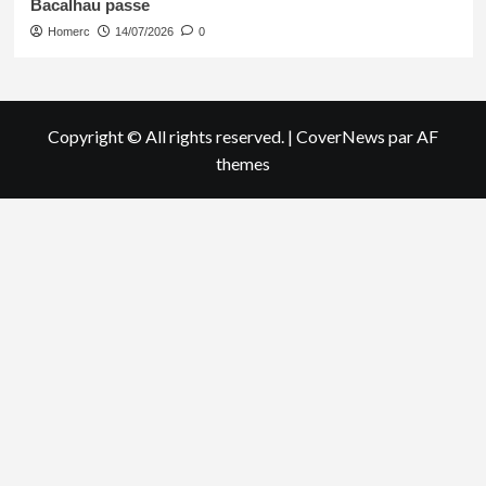
Bacalhau passe
Homerc
14/07/2026
0
Copyright © All rights reserved.
|
CoverNews
par AF
themes