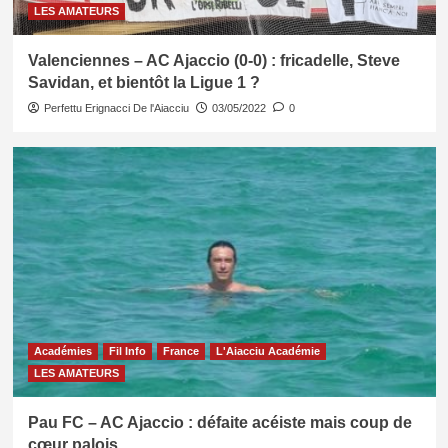
LES AMATEURS
Valenciennes – AC Ajaccio (0-0) : fricadelle, Steve
Savidan, et bientôt la Ligue 1 ?
Perfettu Erignacci De l'Aiacciu
03/05/2022
0
Académies
Fil Info
France
L'Aiacciu Académie
LES AMATEURS
Pau FC – AC Ajaccio : défaite acéiste mais coup de
cœur palois