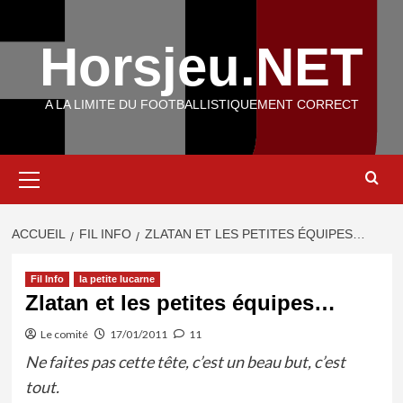
Aller
au
Horsjeu.NET
contenu
A LA LIMITE DU FOOTBALLISTIQUEMENT CORRECT
Menu
principal
ACCUEIL
FIL INFO
ZLATAN ET LES PETITES ÉQUIPES…
Fil Info
la petite lucarne
Zlatan et les petites équipes…
Le comité
17/01/2011
11
Ne faites pas cette tête, c’est un beau but, c’est
tout.