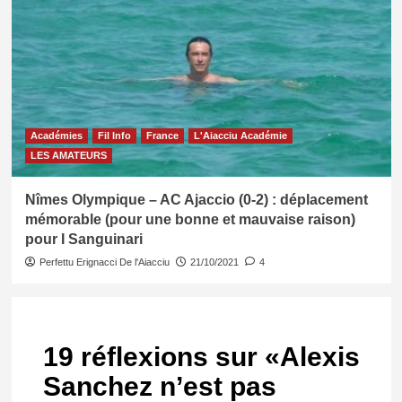
Académies
Fil Info
France
L'Aiacciu Académie
LES AMATEURS
Nîmes Olympique – AC Ajaccio (0-2) : déplacement
mémorable (pour une bonne et mauvaise raison)
pour I Sanguinari
Perfettu Erignacci De l'Aiacciu
21/10/2021
4
19 réflexions sur «
Alexis
Sanchez n’est pas