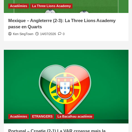
Académies
La Three Lions Academy
Mexique – Angleterre (2-3): La Three Lions Academy
passe en Quarts
Ken SingTown
14/07/2026
0
Académies
ETRANGERS
La Bacalhau académie
Portugal – Croatie (2-1) La VAR croasse mais la