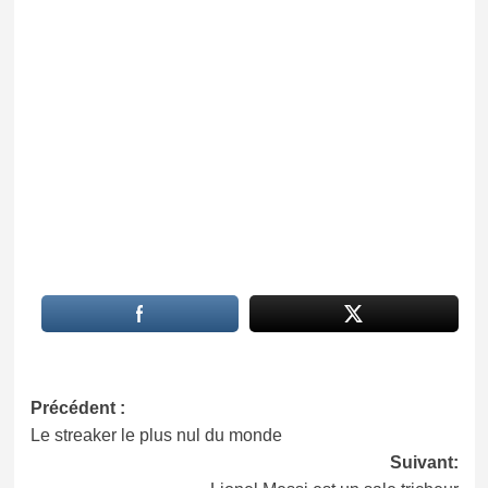
Navigation
Précédent :
Le streaker le plus nul du monde
d’article
Suivant: