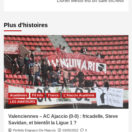
Lionel Messi est un sale tricheur
Plus d'histoires
Académies
Fil Info
France
L'Aiacciu Académie
LES AMATEURS
Valenciennes – AC Ajaccio (0-0) : fricadelle, Steve
Savidan, et bientôt la Ligue 1 ?
Perfettu Erignacci De l'Aiacciu
03/05/2022
0