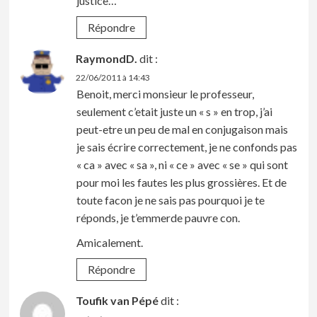
justice…
Répondre
RaymondD.
dit :
22/06/2011 à 14:43
Benoit, merci monsieur le professeur,
seulement c’etait juste un « s » en trop, j’ai
peut-etre un peu de mal en conjugaison mais
je sais écrire correctement, je ne confonds pas
« ca » avec « sa », ni « ce » avec « se » qui sont
pour moi les fautes les plus grossières. Et de
toute facon je ne sais pas pourquoi je te
réponds, je t’emmerde pauvre con.
Amicalement.
Répondre
Toufik van Pépé
dit :