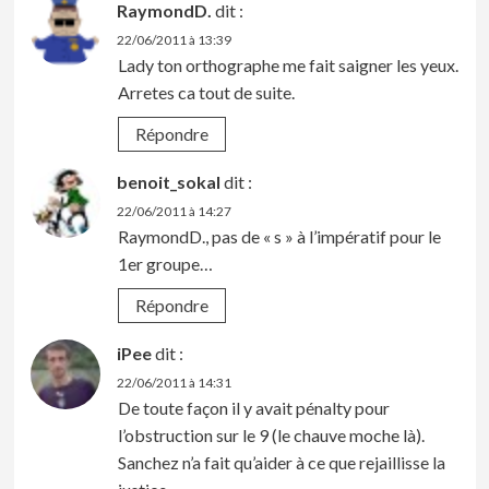
RaymondD.
dit :
22/06/2011 à 13:39
Lady ton orthographe me fait saigner les yeux.
Arretes ca tout de suite.
Répondre
benoit_sokal
dit :
22/06/2011 à 14:27
RaymondD., pas de « s » à l’impératif pour le
1er groupe…
Répondre
iPee
dit :
22/06/2011 à 14:31
De toute façon il y avait pénalty pour
l’obstruction sur le 9 (le chauve moche là).
Sanchez n’a fait qu’aider à ce que rejaillisse la