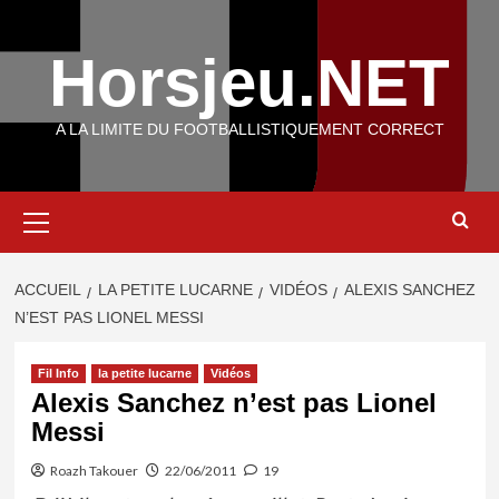
Aller
au
Horsjeu.NET
contenu
A LA LIMITE DU FOOTBALLISTIQUEMENT CORRECT
Menu
principal
ACCUEIL
LA PETITE LUCARNE
VIDÉOS
ALEXIS SANCHEZ
N’EST PAS LIONEL MESSI
Fil Info
la petite lucarne
Vidéos
Alexis Sanchez n’est pas Lionel
Messi
Roazh Takouer
22/06/2011
19