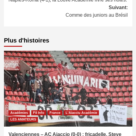
d’article
Suivant:
Comme des juniors au Brésil
Plus d'histoires
Académies
Fil Info
France
L'Aiacciu Académie
LES AMATEURS
Valenciennes – AC Ajaccio (0-0) : fricadelle, Steve