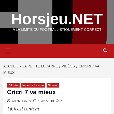
Aller
au
Horsjeu.NET
contenu
A LA LIMITE DU FOOTBALLISTIQUEMENT CORRECT
Menu
principal
ACCUEIL
LA PETITE LUCARNE
VIDÉOS
CRICRI 7 VA
MIEUX
Fil Info
la petite lucarne
Vidéos
Cricri 7 va mieux
Roazh Takouer
10/01/2013
7
Là, il est content