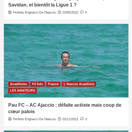
Savidan, et bientôt la Ligue 1 ?
Perfettu Erignacci De l'Aiacciu
03/05/2022
0
Académies
Fil Info
France
L'Aiacciu Académie
LES AMATEURS
Pau FC – AC Ajaccio : défaite acéiste mais coup de
cœur palois
Perfettu Erignacci De l'Aiacciu
02/11/2021
3