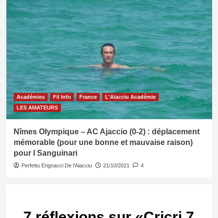
Académies
Fil Info
France
L'Aiacciu Académie
LES AMATEURS
Nîmes Olympique – AC Ajaccio (0-2) : déplacement
mémorable (pour une bonne et mauvaise raison)
pour I Sanguinari
Perfettu Erignacci De l'Aiacciu
21/10/2021
4
7 réflexions sur «
Cricri 7