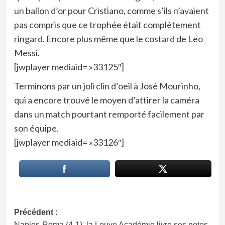
un ballon d’or pour Cristiano, comme s’ils n’avaient
pas compris que ce trophée était complètement
ringard. Encore plus même que le costard de Leo
Messi.
[jwplayer mediaid= »33125″]
Terminons par un joli clin d’oeil à José Mourinho,
qui a encore trouvé le moyen d’attirer la caméra
dans un match pourtant remporté facilement par
son équipe.
[jwplayer mediaid= »33126″]
Navigation
Précédent :
Naples-Roma (4-1), la Louve Académie livre ses notes.