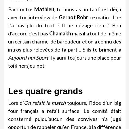
Par contre
Mathieu
, tu nous as un tantinet déçu
avec ton interview de
Gernot Rohr
ce matin. Il ne
t’a pas plu du tout ? Il ne dégage rien ? Bon
d’accord c’est pas
Chamakh
mais il a tout de même
un certain charme de baroudeur et on a connu des
intros plus relevées de ta part… S’ils te briment à
Aujourd’hui Sport
il y aura toujours une place pour
toi à horsjeu.net.
Les quatre grands
Lors d’
On refait le match
toujours, l’idée d’un big
four français a refait surface. Le comité était
consterné puiqu’aucun des convives n’a jugé
opportun de rappeler qu’en France, à la différence