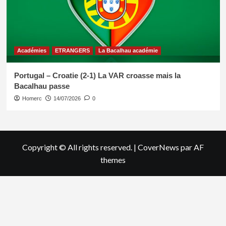
Académies
ETRANGERS
La Bacalhau académie
Portugal – Croatie (2-1) La VAR croasse mais la
Bacalhau passe
Homerc
14/07/2026
0
Copyright © All rights reserved.
|
CoverNews
par AF
themes