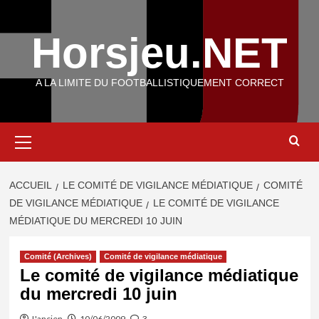
Aller
au
Horsjeu.NET
contenu
A LA LIMITE DU FOOTBALLISTIQUEMENT CORRECT
Menu
principal
ACCUEIL
LE COMITÉ DE VIGILANCE MÉDIATIQUE
COMITÉ
DE VIGILANCE MÉDIATIQUE
LE COMITÉ DE VIGILANCE
MÉDIATIQUE DU MERCREDI 10 JUIN
Comité (Archives)
Comité de vigilance médiatique
Le comité de vigilance médiatique
du mercredi 10 juin
L'ancien
10/06/2009
3