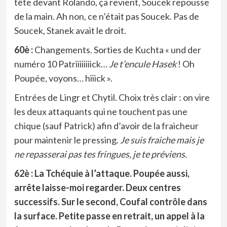
tête devant Rolando, ça revient, Soucek repousse
de la main. Ah non, ce n’était pas Soucek. Pas de
Soucek, Stanek avait le droit.
60è :
Changements. Sorties de Kuchta « und der
numéro 10 Patriiiiiiiick…
Je t’encule Hasek
! Oh
Poupée, voyons… hiiick ».
Entrées de Lingr et Chytil. Choix très clair : on vire
les deux attaquants qui ne touchent pas une
chique (sauf Patrick) afin d’avoir de la fraicheur
pour maintenir le pressing.
Je suis fraiche mais je
ne repasserai pas tes fringues, je te préviens.
62è :
La Tchéquie à l’attaque. Poupée aussi,
arrête laisse-moi regarder. Deux centres
successifs. Sur le second, Coufal contrôle dans
la surface. Petite passe en retrait, un appel à la