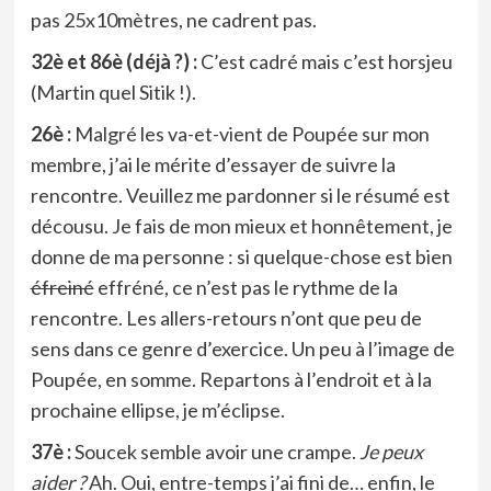
pas 25x10mètres, ne cadrent pas.
32è et 86è (déjà ?) :
C’est cadré mais c’est horsjeu
(Martin quel Sitik !).
26è :
Malgré les va-et-vient de Poupée sur mon
membre, j’ai le mérite d’essayer de suivre la
rencontre. Veuillez me pardonner si le résumé est
décousu. Je fais de mon mieux et honnêtement, je
donne de ma personne : si quelque-chose est bien
éfreiné
effréné, ce n’est pas le rythme de la
rencontre. Les allers-retours n’ont que peu de
sens dans ce genre d’exercice. Un peu à l’image de
Poupée, en somme. Repartons à l’endroit et à la
prochaine ellipse, je m’éclipse.
37è :
Soucek semble avoir une crampe.
Je peux
aider ?
Ah. Oui, entre-temps j’ai fini de… enfin, le