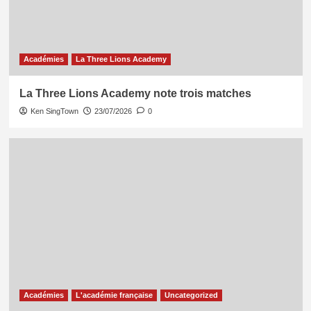
Académies
La Three Lions Academy
La Three Lions Academy note trois matches
Ken SingTown
23/07/2026
0
Académies
L'académie française
Uncategorized