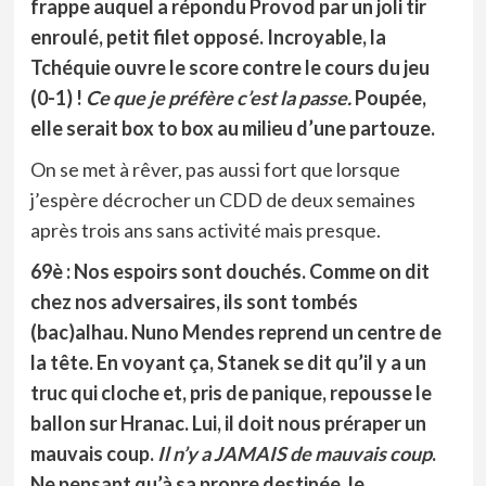
frappe auquel a répondu Provod par un joli tir
enroulé, petit filet opposé. Incroyable, la
Tchéquie ouvre le score contre le cours du jeu
(0-1) !
Ce que je préfère c’est la passe.
Poupée,
elle serait box to box au milieu d’une partouze.
On se met à rêver, pas aussi fort que lorsque
j’espère décrocher un CDD de deux semaines
après trois ans sans activité mais presque.
69è : Nos espoirs sont douchés. Comme on dit
chez nos adversaires, ils sont tombés
(bac)alhau.
Nuno Mendes reprend un centre de
la tête. En voyant ça, Stanek se dit qu’il y a un
truc qui cloche et, pris de panique, repousse le
ballon sur Hranac. Lui, il doit nous préraper un
mauvais coup.
Il n’y a JAMAIS de mauvais coup
.
Ne pensant qu’à sa propre destinée, le