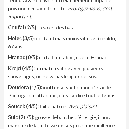
tendus avant d’avoir un relâchement coupable
puis une certaine fébrilité.
Protégez-vous, c’est
important.
Coufal (2/5):
Leao et des bas.
Holeš (3/5)
: costaud mais moins vif que Ronaldo,
67 ans.
Hranac (0/5):
il a fait un tabac, quelle Hranac !
Krejci (4/5):
un match solide avec plusieurs
sauvetages, on ne va pas krajcer dessus.
Doudera (1/5):
inoffensif sauf quand c’était le
Portugal qui attaquait, c’est-à-dire tout le temps.
Soucek (4/5):
taille patron.
Avec plaisir !
Sulc (2+/5):
grosse débauche d’énergie, il aura
manqué de la justesse en sus pour une meilleure