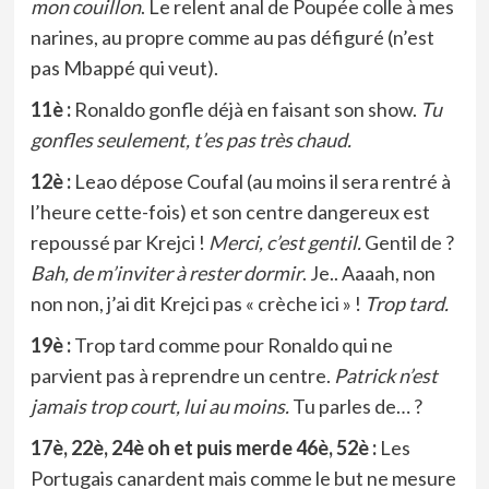
mon couillon
. Le relent anal de Poupée colle à mes
narines, au propre comme au pas défiguré (n’est
pas Mbappé qui veut).
11è :
Ronaldo gonfle déjà en faisant son show.
Tu
gonfles seulement, t’es pas très chaud.
12è :
Leao dépose Coufal (au moins il sera rentré à
l’heure cette-fois) et son centre dangereux est
repoussé par Krejci !
Merci, c’est gentil.
Gentil de ?
Bah, de m’inviter à rester dormir
. Je.. Aaaah, non
non non, j’ai dit Krejci pas « crèche ici » !
Trop tard.
19è :
Trop tard comme pour Ronaldo qui ne
parvient pas à reprendre un centre.
Patrick n’est
jamais trop court, lui au moins.
Tu parles de… ?
17è, 22è, 24è oh et puis merde 46è, 52è :
Les
Portugais canardent mais comme le but ne mesure