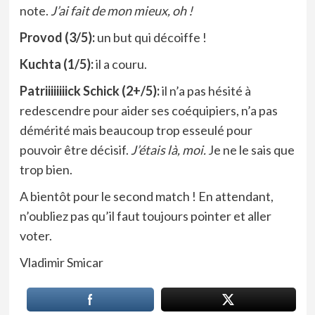
note.
J’ai fait de mon mieux, oh !
Provod (3/5):
un but qui décoiffe !
Kuchta (1/5):
il a couru.
Patriiiiiiiick Schick (2+/5):
il n’a pas hésité à
redescendre pour aider ses coéquipiers, n’a pas
démérité mais beaucoup trop esseulé pour
pouvoir être décisif.
J’étais là, moi.
Je ne le sais que
trop bien.
A bientôt pour le second match ! En attendant,
n’oubliez pas qu’il faut toujours pointer et aller
voter.
Vladimir Smicar