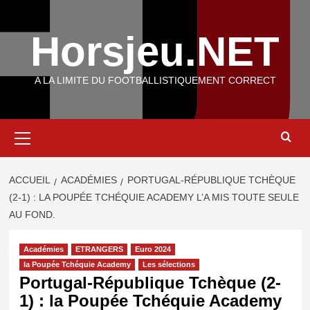
Aller
au
Horsjeu.NET
contenu
A LA LIMITE DU FOOTBALLISTIQUEMENT CORRECT
Menu
principal
ACCUEIL
ACADÉMIES
PORTUGAL-RÉPUBLIQUE TCHÈQUE
(2-1) : LA POUPÉE TCHÉQUIE ACADEMY L’A MIS TOUTE SEULE
AU FOND.
Académies
ETRANGERS
Euro 2024
la Poupée Tchéquie Academy
Les sélections
Portugal-République Tchèque (2-
1) : la Poupée Tchéquie Academy