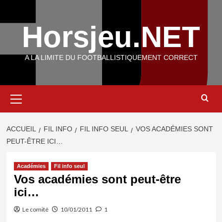
Aller
au
Horsjeu.NET
contenu
A LA LIMITE DU FOOTBALLISTIQUEMENT CORRECT
Menu
principal
ACCUEIL
FIL INFO
FIL INFO SEUL
VOS ACADÉMIES SONT
PEUT-ÊTRE ICI…
Académies
Fil info seul
Vos académies sont peut-être
ici…
Le comité
10/01/2011
1