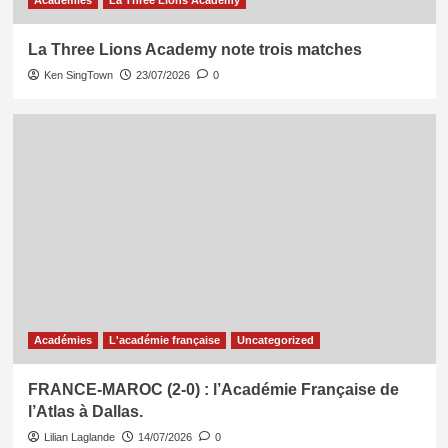
Académies
La Three Lions Academy
La Three Lions Academy note trois matches
Ken SingTown
23/07/2026
0
Académies
L'académie française
Uncategorized
FRANCE-MAROC (2-0) : l’Académie Française de
l’Atlas à Dallas.
Lilian Laglande
14/07/2026
0