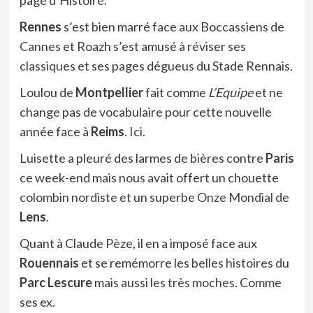
page d’
Histoire
.
Rennes
s’est bien marré face aux Boccassiens de
Cannes
et Roazh s’est amusé à réviser ses
classiques
et ses pages
dégueus
du Stade Rennais.
Loulou de
Montpellier
fait comme
L’Equipe
et ne
change pas de vocabulaire pour cette nouvelle
année face à
Reims
.
Ici
.
Luisette a pleuré des larmes de bières contre
Paris
ce week-end mais nous avait offert un chouette
colombin nordiste
et un superbe
Onze Mondial
de
Lens
.
Quant à Claude Pèze, il en a imposé face aux
Rouennais
et se remémorre les
belles histoires
du
Parc Lescure
mais aussi les
très moches
. Comme
ses ex.