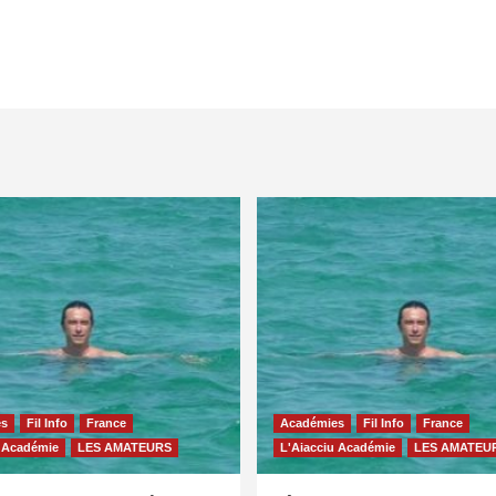
es
Fil Info
France
Académies
Fil Info
France
u Académie
LES AMATEURS
L'Aiacciu Académie
LES AMATEU