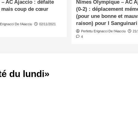
– AC Ajaccio : défaite
Nîmes Olympique – AC A
e mais coup de cœur
(0-2) : déplacement mém
(pour une bonne et mauv
raison) pour I Sanguinari
 Erignacci De l'Aiacciu
02/11/2021
Perfettu Erignacci De l'Aiacciu
21/
4
té du lundi
»