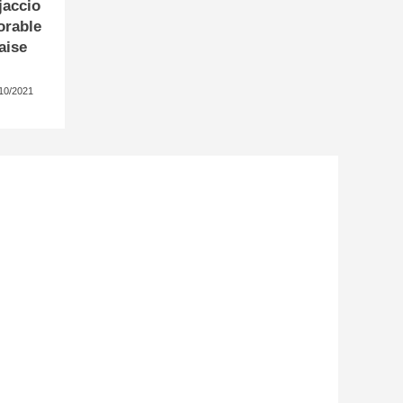
jaccio
orable
aise
10/2021