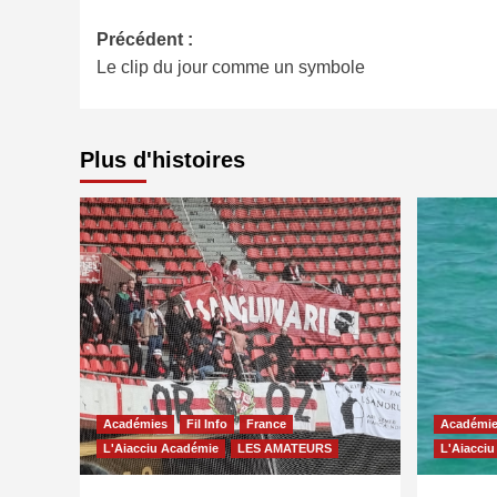
Navigation
Précédent :
Le clip du jour comme un symbole
d’article
Plus d'histoires
Académies
Fil Info
France
Académi
L'Aiacciu Académie
LES AMATEURS
L'Aiacci