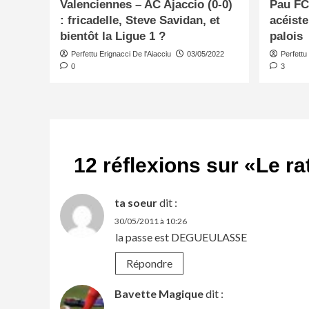
Valenciennes – AC Ajaccio (0-0)
Pau FC 
: fricadelle, Steve Savidan, et
acéist
bientôt la Ligue 1 ?
palois
Perfettu Erignacci De l'Aiacciu
03/05/2022
Perfettu
0
3
12 réflexions sur «
Le ra
ta soeur
dit :
30/05/2011 à 10:26
la passe est DEGUEULASSE
Répondre
Bavette Magique
dit :