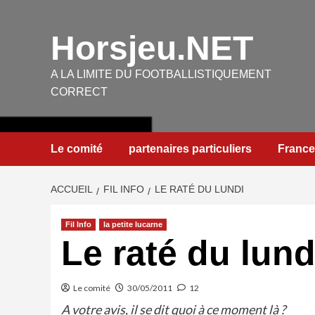
Aller
au
Horsjeu.NET
contenu
A LA LIMITE DU FOOTBALLISTIQUEMENT
CORRECT
Le comité
partenaires particuliers
France
ACCUEIL
FIL INFO
LE RATÉ DU LUNDI
Fil Info
la petite lucarne
Le raté du lund
Le comité
30/05/2011
12
A votre avis, il se dit quoi à ce moment là ?