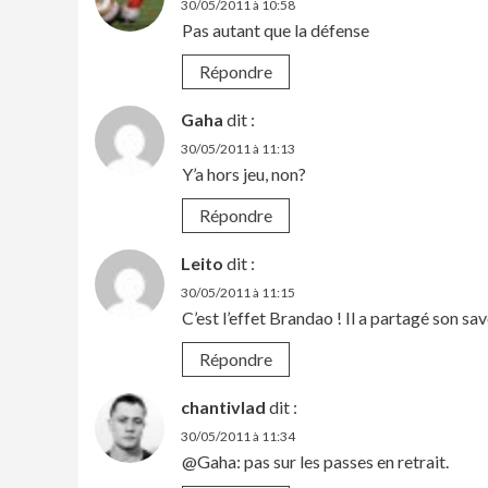
30/05/2011 à 10:58
Pas autant que la défense
Répondre
Gaha
dit :
30/05/2011 à 11:13
Y’a hors jeu, non?
Répondre
Leito
dit :
30/05/2011 à 11:15
C’est l’effet Brandao ! Il a partagé son sa
Répondre
chantivlad
dit :
30/05/2011 à 11:34
@Gaha: pas sur les passes en retrait.